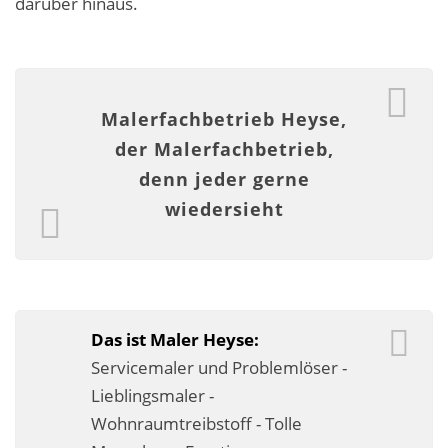
darüber hinaus.
Malerarbeiten in der Region
Stellenangebote: Maler-Facharbeiter gesucht
Stellenangebot: Backoffice Manager/in
Malerfachbetrieb Heyse,
der Malerfachbetrieb,
Leistungen ›
denn jeder gerne
Altbausanierung
wiedersieht
Betonoptik
Bodenbeläge & Designböden
Business Feng-Shui
Das ist Maler Heyse:
Servicemaler und Problemlöser -
Der gesunde Raum
Lieblingsmaler -
Echtmetalloptik
Wohnraumtreibstoff - Tolle