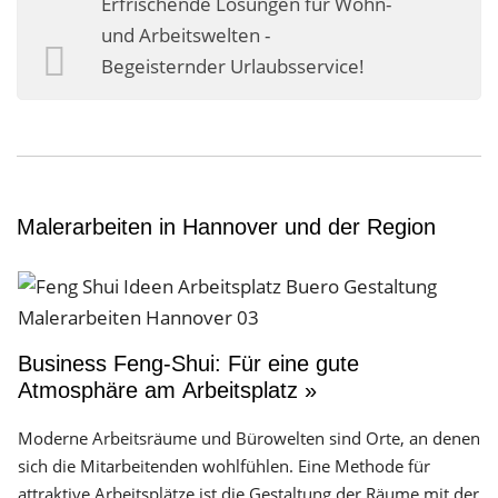
Erfrischende Lösungen für Wohn-
Business-Lösungen
und Arbeitswelten -
Begeisternder Urlaubsservice!
Premium-Lösungen
Meine gute Empfehlung
Arbeitsbühne mieten
Heyse Lifestyle
Malerarbeiten in Hannover und der Region
Kontakt
Navigation schließen
Business Feng-Shui: Für eine gute
Atmosphäre am Arbeitsplatz »
Moderne Arbeitsräume und Bürowelten sind Orte, an denen
sich die Mitarbeitenden wohlfühlen. Eine Methode für
attraktive Arbeitsplätze ist die Gestaltung der Räume mit der