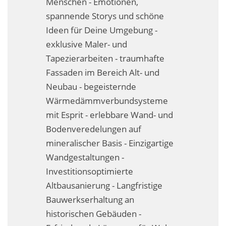
Menschen - Emotionen,
Fassadensanierung
spannende Storys und schöne
Ideen für Deine Umgebung -
Fugenlos
exklusive Maler- und
Kalkkind-Fachbetrieb – Sumpfkalk-Oberflächen
Tapezierarbeiten - traumhafte
Fassaden im Bereich Alt- und
Malerarbeiten
Neubau - begeisternde
Rostoptik
Wärmedämmverbundsysteme
mit Esprit - erlebbare Wand- und
Tapezierarbeiten
Bodenveredelungen auf
mineralischer Basis - Einzigartige
Wandbegrünungen
Wandgestaltungen -
Wärmedämmung / WDVS
Investitionsoptimierte
Altbausanierung - Langfristige
Service ›
Bauwerkserhaltung an
Entspannter Urlaubsservice
historischen Gebäuden -