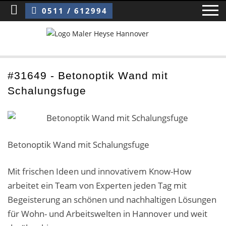
Sie sind hier:
Betonoptik Wand mit Schalungsfuge
0511 / 612994
Home
#31649 - Betonoptik Wand mit
Schalungsfuge
Blog
Über uns ›
Über uns
Betonoptik Wand mit Schalungsfuge
Mitarbeiter / Das Team
Mit frischen Ideen und innovativem Know-How
arbeitet ein Team von Experten jeden Tag mit
Referenzen und Kundenbewertungen
Begeisterung an schönen und nachhaltigen Lösungen
Storytelling
für Wohn- und Arbeitswelten in Hannover und weit