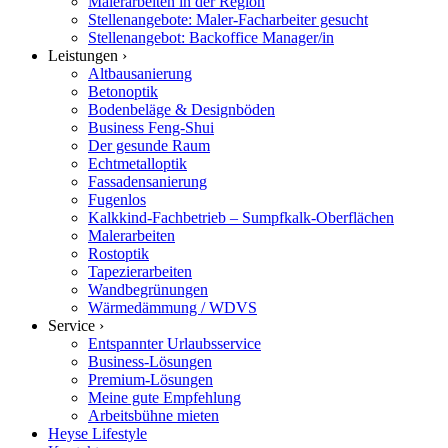
Malerarbeiten in der Region
Stellenangebote: Maler-Facharbeiter gesucht
Stellenangebot: Backoffice Manager/in
Leistungen ›
Altbausanierung
Betonoptik
Bodenbeläge & Designböden
Business Feng-Shui
Der gesunde Raum
Echtmetalloptik
Fassadensanierung
Fugenlos
Kalkkind-Fachbetrieb – Sumpfkalk-Oberflächen
Malerarbeiten
Rostoptik
Tapezierarbeiten
Wandbegrünungen
Wärmedämmung / WDVS
Service ›
Entspannter Urlaubsservice
Business-Lösungen
Premium-Lösungen
Meine gute Empfehlung
Arbeitsbühne mieten
Heyse Lifestyle