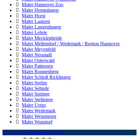
Maler Hannover Zoo
Maler Hemmingen
Maler Horst
Maler Laatzen
Maler Langenhagen
Maler Lehrte
Maler Mecklenheide
Maler Mellendorf / Wedemark / Region Hannover
Maler Meyenfeld
Maler Neustadt
Maler Osterwald
Maler Pattensen
Maler Ronnenberg
Maler Schloß Ricklingen
Maler Seelze
Maler Sehnde
Maler Springe
Maler Stelingen
Maler Uetze
Maler Wedemark
Maler Wennigsen
Maler Wunstorf
Wir suchen Mitarbeiter (m/w/d)