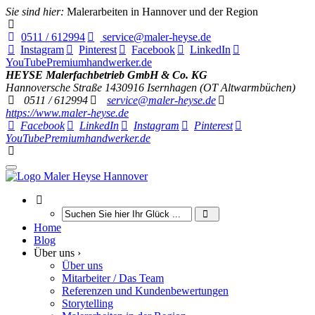
Sie sind hier:
Malerarbeiten in Hannover und der Region
0511 / 612994
service@maler-heyse.de
Instagram
Pinterest
Facebook
LinkedIn
YouTube
Premiumhandwerker.de
HEYSE Malerfachbetrieb GmbH & Co. KG
Hannoversche Straße 14
30916
Isernhagen (OT Altwarmbüchen)
0511 / 612994
service@maler-heyse.de
https://www.maler-heyse.de
Facebook
LinkedIn
Instagram
Pinterest
YouTube
Premiumhandwerker.de
Home
Blog
Über uns ›
Über uns
Mitarbeiter / Das Team
Referenzen und Kundenbewertungen
Storytelling