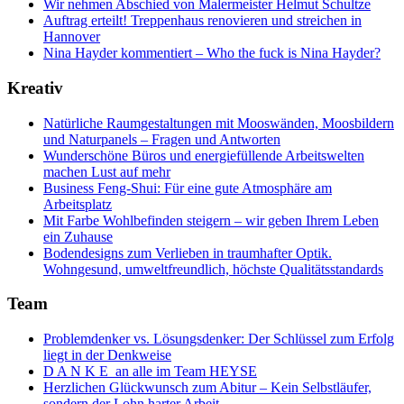
Wir nehmen Abschied von Malermeister Helmut Schultze
Auftrag erteilt! Treppenhaus renovieren und streichen in
Hannover
Nina Hayder kommentiert – Who the fuck is Nina Hayder?
Kreativ
Natürliche Raumgestaltungen mit Mooswänden, Moosbildern
und Naturpanels – Fragen und Antworten
Wunderschöne Büros und energiefüllende Arbeitswelten
machen Lust auf mehr
Business Feng-Shui: Für eine gute Atmosphäre am
Arbeitsplatz
Mit Farbe Wohlbefinden steigern – wir geben Ihrem Leben
ein Zuhause
Bodendesigns zum Verlieben in traumhafter Optik.
Wohngesund, umweltfreundlich, höchste Qualitätsstandards
Team
Problemdenker vs. Lösungsdenker: Der Schlüssel zum Erfolg
liegt in der Denkweise
D A N K E an alle im Team HEYSE
Herzlichen Glückwunsch zum Abitur – Kein Selbstläufer,
sondern der Lohn harter Arbeit