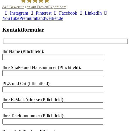
843
Bewertungen auf ProvenExpert.com
Instagram
Pinterest
Facebook
LinkedIn
Malerfachbetrieb HEYSE GmbH & Co.KG
YouTube
Premiumhandwerker.de
Kontaktformular
Ihr Name (Pflichtfeld):
Ihre Straße und Hausnummer (Pflichtfeld):
PLZ und Ort (Pflichtfeld):
Ihre E-Mail-Adresse (Pflichtfeld):
Ihre Telefonnummer (Pflichtfeld):