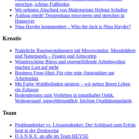
streichen, schöne Fußböden
Wir nehmen Abschied von Malermeister Helmut Schultze
Auftrag erteilt! Treppenhaus renovieren und streichen in
Hannover
Nina Hayder kommentiert – Who the fuck is Nina Hayder?
Kreativ
Natürliche Raumgestaltungen mit Mooswänden, Moosbildern
und Naturpanels – Fragen und Antworten
Wunderschöne Büros und energiefüllende Arbeitswelten
machen Lust auf mehr
Business Feng-Shui: Für eine gute Atmosphäre am
Arbeitsplatz
Mit Farbe Wohlbefinden steigern – wir geben Ihrem Leben
ein Zuhause
Bodendesigns zum Verlieben in traumhafter Optik.
Wohngesund, umweltfreundlich, höchste Qualitätsstandards
Team
Problemdenker vs. Lösungsdenker: Der Schlüssel zum Erfolg
liegt in der Denkweise
D A N K E an alle im Team HEYSE