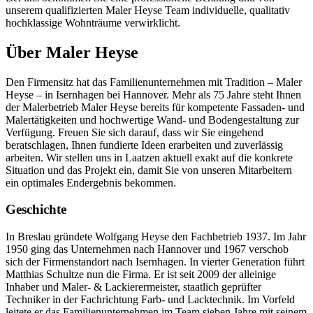
unserem qualifizierten Maler Heyse Team individuelle, qualitativ
hochklassige Wohnträume verwirklicht.
Über Maler Heyse
Den Firmensitz hat das Familienunternehmen mit Tradition – Maler
Heyse – in Isernhagen bei Hannover. Mehr als 75 Jahre steht Ihnen
der Malerbetrieb Maler Heyse bereits für kompetente Fassaden- und
Malertätigkeiten und hochwertige Wand- und Bodengestaltung zur
Verfügung. Freuen Sie sich darauf, dass wir Sie eingehend
beratschlagen, Ihnen fundierte Ideen erarbeiten und zuverlässig
arbeiten. Wir stellen uns in Laatzen aktuell exakt auf die konkrete
Situation und das Projekt ein, damit Sie von unseren Mitarbeitern
ein optimales Endergebnis bekommen.
Geschichte
In Breslau gründete Wolfgang Heyse den Fachbetrieb 1937. Im Jahr
1950 ging das Unternehmen nach Hannover und 1967 verschob
sich der Firmenstandort nach Isernhagen. In vierter Generation führt
Matthias Schultze nun die Firma. Er ist seit 2009 der alleinige
Inhaber und Maler- & Lackierermeister, staatlich geprüfter
Techniker in der Fachrichtung Farb- und Lacktechnik. Im Vorfeld
leitete er das Familienunternehmen im Team sieben Jahre mit seinem