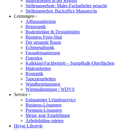
Malerarbeiten in der Region
Stellenangebote: Maler-Facharbeiter gesucht
Stellenangebot: Backoffice Manager/in
Leistungen ›
Altbausanierung
Betonoptik
Bodenbeläge & Designböden
Business Feng-Shui
Der gesunde Raum
Echtmetalloptik
Fassadensanierung
Fugenlos
Kalkkind-Fachbetrieb – Sumpfkalk-Oberflächen
Malerarbeiten
Rostoptik
Tapezierarbeiten
Wandbegrünungen
Wärmedämmung / WDVS
Service ›
Entspannter Urlaubsservice
Business-Lösungen
Premium-Lösungen
Meine gute Empfehlung
Arbeitsbühne mieten
Heyse Lifestyle