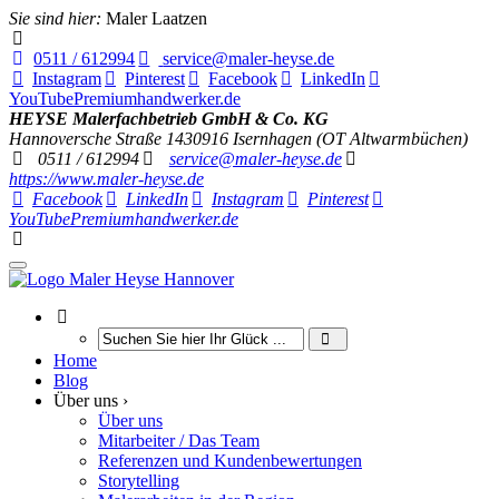
Sie sind hier:
Maler Laatzen
0511 / 612994
service@maler-heyse.de
Instagram
Pinterest
Facebook
LinkedIn
YouTube
Premiumhandwerker.de
HEYSE Malerfachbetrieb GmbH & Co. KG
Hannoversche Straße 14
30916
Isernhagen (OT Altwarmbüchen)
0511 / 612994
service@maler-heyse.de
https://www.maler-heyse.de
Facebook
LinkedIn
Instagram
Pinterest
YouTube
Premiumhandwerker.de
Home
Blog
Über uns ›
Über uns
Mitarbeiter / Das Team
Referenzen und Kundenbewertungen
Storytelling