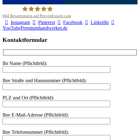
Wir suchen Mitarbeiter (m/w/d)
844
Bewertungen auf ProvenExpert.com
Instagram
Pinterest
Facebook
LinkedIn
Malerfachbetrieb HEYSE GmbH & Co.KG
YouTube
Premiumhandwerker.de
Kontaktformular
Ihr Name (Pflichtfeld):
Ihre Straße und Hausnummer (Pflichtfeld):
PLZ und Ort (Pflichtfeld):
Ihre E-Mail-Adresse (Pflichtfeld):
Ihre Telefonnummer (Pflichtfeld):