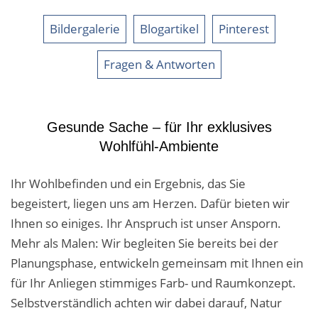
Malerarbeiten in der Region
Bildergalerie
Blogartikel
Pinterest
Stellenangebote: Maler-Facharbeiter gesucht
Fragen & Antworten
Stellenangebot: Backoffice Manager/in
Leistungen ›
Gesunde Sache – für Ihr exklusives
Altbausanierung
Wohlfühl-Ambiente
Betonoptik
Ihr Wohlbefinden und ein Ergebnis, das Sie
Bodenbeläge & Designböden
begeistert, liegen uns am Herzen. Dafür bieten wir
Ihnen so einiges. Ihr Anspruch ist unser Ansporn.
Business Feng-Shui
Mehr als Malen: Wir begleiten Sie bereits bei der
Planungsphase, entwickeln gemeinsam mit Ihnen ein
Der gesunde Raum
für Ihr Anliegen stimmiges Farb- und Raumkonzept.
Echtmetalloptik
Selbstverständlich achten wir dabei darauf, Natur