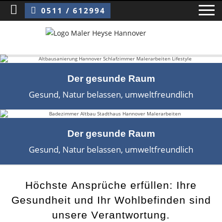
Sie sind hier:
Der gesunde Raum
0511 / 612994
Home
Der gesunde Raum
Gesund, Natur belassen, umweltfreundlich
Blog
Über uns ›
Der gesunde Raum
Über uns
Gesund, Natur belassen, umweltfreundlich
Mitarbeiter / Das Team
Referenzen und Kundenbewertungen
Höchste Ansprüche erfüllen: Ihre
Gesundheit und Ihr Wohlbefinden sind
Storytelling
unsere Verantwortung.