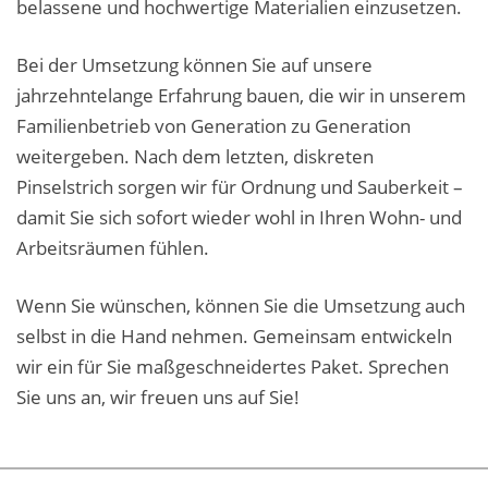
belassene und hochwertige Materialien einzusetzen.
Fassadensanierung
Bei der Umsetzung können Sie auf unsere
Fugenlos
jahrzehntelange Erfahrung bauen, die wir in unserem
Kalkkind-Fachbetrieb – Sumpfkalk-Oberflächen
Familienbetrieb von Generation zu Generation
weitergeben. Nach dem letzten, diskreten
Malerarbeiten
Pinselstrich sorgen wir für Ordnung und Sauberkeit –
Rostoptik
damit Sie sich sofort wieder wohl in Ihren Wohn- und
Arbeitsräumen fühlen.
Tapezierarbeiten
Wenn Sie wünschen, können Sie die Umsetzung auch
Wandbegrünungen
selbst in die Hand nehmen. Gemeinsam entwickeln
Wärmedämmung / WDVS
wir ein für Sie maßgeschneidertes Paket. Sprechen
Sie uns an, wir freuen uns auf Sie!
Service ›
Entspannter Urlaubsservice