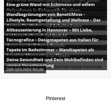
Mit Farbe Wohlbefinden steigern – wir geben
Eine grüne Wand mit Echtmoos und edlem
Ihrem Leben ein Zuhause
Holzrahmen in Eicheoptik für einen
DER-GESUNDE-RAUM
Wandbegrünungen von BenettiMoss –
Supermarkt – Bio…logisch!
Lifestyle, Raumgestaltung und Wellness – Der
DER-GESUNDE-RAUM
Garten für Wohn- und Arbeitsräume
Altbausanierung in Hannover – Mit Liebe,
DER-GESUNDE-RAUM
Leidenschaft und viel Geduld
Tecnografica – Designtapeten aus Italien für
DER-GESUNDE-RAUM
Ihren persönlichen Lifestyle
Tapete im Badezimmer – Wandtapeten als
DER-GESUNDE-RAUM
kreative Alternative zu Fliesen
Deine Gesundheit und Dein Wohlbefinden sind
DER-GESUNDE-RAUM
unsere Verantwortung
DER-GESUNDE-RAUM
Pinterest