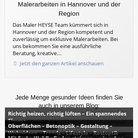
Malerarbeiten in Hannover und der
Region
Das Maler HEYSE Team kümmert sich in
Hannover und der Region kompetent und
zuverlässig um exklusive Malerarbeiten. Bei
uns bekommen Sie eine ausführliche
Beratung, kreative...
Jetzt den ganzen Artikel anschauen
Jede Menge gesunder Ideen finden Sie
auch in unserem Blog:
Richtig heizen, richtig lüften – Ein spannendes
Thema
Oberflächen – Betonoptik – Gestaltung –
DER-GESUNDE-RAUM
Wohnideen – Trends – Lifestyle – Rostoptik
DER-GESUNDE-RAUM