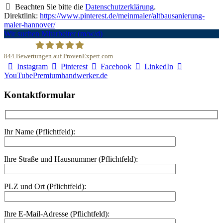
Beachten Sie bitte die
Datenschutzerklärung
.
Direktlink:
https://www.pinterest.de/meinmaler/altbausanierung-
maler-hannover/
Wir suchen Mitarbeiter (m/w/d)
844
Bewertungen auf ProvenExpert.com
Instagram
Pinterest
Facebook
LinkedIn
Malerfachbetrieb HEYSE GmbH & Co.KG
YouTube
Premiumhandwerker.de
Kontaktformular
Ihr Name (Pflichtfeld):
Ihre Straße und Hausnummer (Pflichtfeld):
PLZ und Ort (Pflichtfeld):
Ihre E-Mail-Adresse (Pflichtfeld):