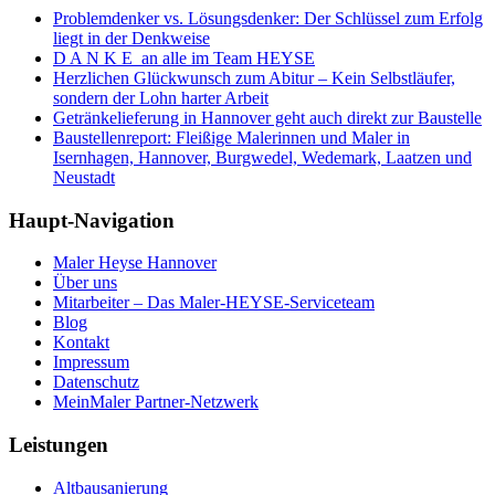
Problemdenker vs. Lösungsdenker: Der Schlüssel zum Erfolg
liegt in der Denkweise
D A N K E an alle im Team HEYSE
Herzlichen Glückwunsch zum Abitur – Kein Selbstläufer,
sondern der Lohn harter Arbeit
Getränkelieferung in Hannover geht auch direkt zur Baustelle
Baustellenreport: Fleißige Malerinnen und Maler in
Isernhagen, Hannover, Burgwedel, Wedemark, Laatzen und
Neustadt
Haupt-Navigation
Maler Heyse Hannover
Über uns
Mitarbeiter – Das Maler-HEYSE-Serviceteam
Blog
Kontakt
Impressum
Datenschutz
MeinMaler Partner-Netzwerk
Leistungen
Altbausanierung