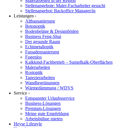
Malerarbeiten in der Region
Stellenangebote: Maler-Facharbeiter gesucht
Stellenangebot: Backoffice Manager/in
Leistungen ›
Altbausanierung
Betonoptik
Bodenbeläge & Designböden
Business Feng-Shui
Der gesunde Raum
Echtmetalloptik
Fassadensanierung
Fugenlos
Kalkkind-Fachbetrieb – Sumpfkalk-Oberflächen
Malerarbeiten
Rostoptik
Tapezierarbeiten
Wandbegrünungen
Wärmedämmung / WDVS
Service ›
Entspannter Urlaubsservice
Business-Lösungen
Premium-Lösungen
Meine gute Empfehlung
Arbeitsbühne mieten
Heyse Lifestyle