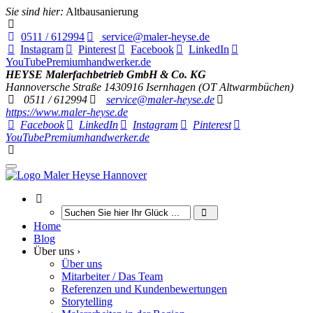
Sie sind hier:
Altbausanierung
0511 / 612994
service@maler-heyse.de
Instagram
Pinterest
Facebook
LinkedIn
YouTube
Premiumhandwerker.de
HEYSE Malerfachbetrieb GmbH & Co. KG
Hannoversche Straße 14
30916
Isernhagen (OT Altwarmbüchen)
0511 / 612994
service@maler-heyse.de
https://www.maler-heyse.de
Facebook
LinkedIn
Instagram
Pinterest
YouTube
Premiumhandwerker.de
Home
Blog
Über uns ›
Über uns
Mitarbeiter / Das Team
Referenzen und Kundenbewertungen
Storytelling