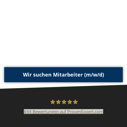
Malerarbeiten in der Region
Stellenangebote: Maler-Facharbeiter gesucht
Stellenangebot: Backoffice Manager/in
Leistungen ›
Altbausanierung
Betonoptik
Wir suchen Mitarbeiter (m/w/d)
Bodenbeläge & Designböden
Business Feng-Shui
Der gesunde Raum
844
Bewertungen auf ProvenExpert.com
Malerfachbetrieb HEYSE
Echtmetalloptik