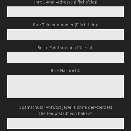
Ihre E-Mail-Adresse (Pflichtfeld):
Business-Lösungen
Premium-Lösungen
Ihre Telefonnummer (Pflichtfeld):
Meine gute Empfehlung
Arbeitsbühne mieten
Beste Zeit für einen Rückruf:
Heyse Lifestyle
Ihre Nachricht:
Kontakt
Navigation schließen
Spamschutz (Antwort jeweils ohne der/die/das)
Die Hauptstadt von Italien?