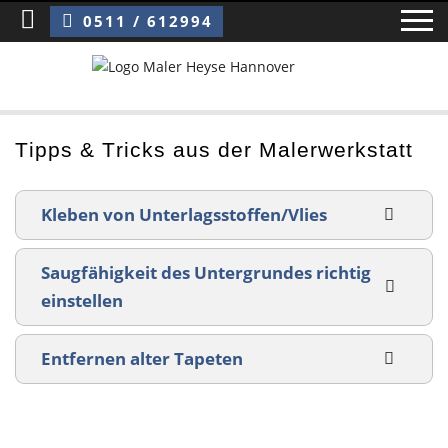
Sie sind hier:
Tipps & Tricks aus der Malerwerkstatt
0511 / 612994
Home
Tipps & Tricks aus der Malerwerkstatt
Blog
Kleben von Unterlagsstoffen/Vlies
Über uns ›
Saugfähigkeit des Untergrundes richtig
Über uns
einstellen
Mitarbeiter / Das Team
Entfernen alter Tapeten
Referenzen und Kundenbewertungen
Storytelling