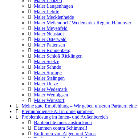
Maler Laatzen
Maler Langenhagen
Maler Lehrte
Maler Mecklenheide
Maler Mellendorf / Wedemark / Region Hannover
Maler Meyenfeld
Maler Neustadt
Maler Osterwald
Maler Pattensen
Maler Ronnenberg
Maler Schloß Ricklingen
Maler Seelze
Maler Sehnde
Maler Springe
Maler Stelingen
Maler Uetze
Maler Wedemark
Maler Wennigsen
Maler Wunstorf
Meine gute Empfehlung – Wir geben unseren Partnern eine
Premiumdienste All in ohne jammern
Problemlösung im Innen- und Außenbereich
Baufeuchte muss austrocknen
Dämmen contra Schimmel!
Entfernen von Algen und Moos