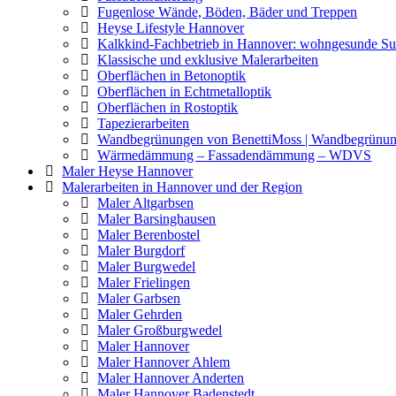
Fugenlose Wände, Böden, Bäder und Treppen
Heyse Lifestyle Hannover
Kalkkind-Fachbetrieb in Hannover: wohngesunde Su
Klassische und exklusive Malerarbeiten
Oberflächen in Betonoptik
Oberflächen in Echtmetalloptik
Oberflächen in Rostoptik
Tapezierarbeiten
Wandbegrünungen von BenettiMoss | Wandbegrünu
Wärmedämmung – Fassadendämmung – WDVS
Maler Heyse Hannover
Malerarbeiten in Hannover und der Region
Maler Altgarbsen
Maler Barsinghausen
Maler Berenbostel
Maler Burgdorf
Maler Burgwedel
Maler Frielingen
Maler Garbsen
Maler Gehrden
Maler Großburgwedel
Maler Hannover
Maler Hannover Ahlem
Maler Hannover Anderten
Maler Hannover Badenstedt