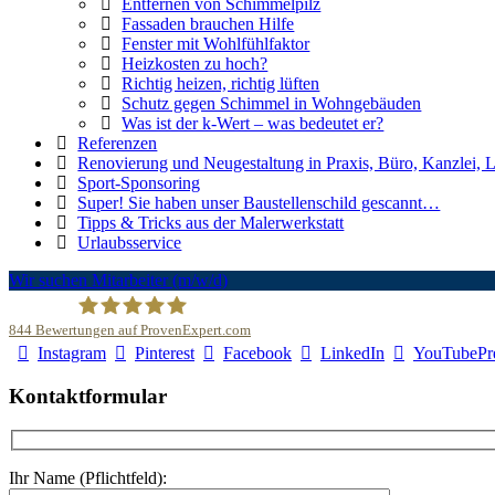
Entfernen von Schimmelpilz
Fassaden brauchen Hilfe
Fenster mit Wohlfühlfaktor
Heizkosten zu hoch?
Richtig heizen, richtig lüften
Schutz gegen Schimmel in Wohngebäuden
Was ist der k-Wert – was bedeutet er?
Referenzen
Renovierung und Neugestaltung in Praxis, Büro, Kanzlei, 
Sport-Sponsoring
Super! Sie haben unser Baustellenschild gescannt…
Tipps & Tricks aus der Malerwerkstatt
Urlaubsservice
Wir suchen Mitarbeiter (m/w/d)
844
Bewertungen auf ProvenExpert.com
Instagram
Pinterest
Facebook
LinkedIn
YouTube
Pr
Malerfachbetrieb HEYSE GmbH & Co.KG
Kontaktformular
Ihr Name (Pflichtfeld):