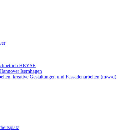
ver
fachbetrieb HEYSE
 Hannover Isernhagen
beiten, kreative Gestaltungen und Fassadenarbeiten (m/w/d)
beitsplatz