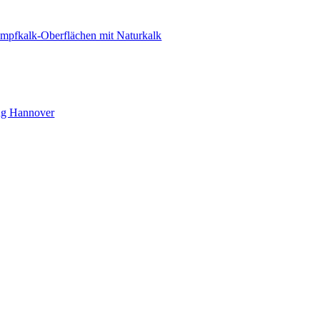
mpfkalk-Oberflächen mit Naturkalk
ng Hannover