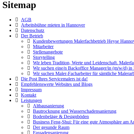
Sitemap
AGB
Arbeitsbühne mieten in Hannover
Datenschutz
Der Betrieb
Kundenbewertungen Malerfachbetrieb Heyse Hanno
Mitarbeiter
Stellenangebote
Storytelling
Wir leben Tradition, Werte und Leidenschaft. Maler
Wir suchen eine/n Backoffice Manager/in (m/w/d) in
Wir suchen Maler-Facharbeiter für sämtliche Malerar
Die Post Ihres Servicemalers ist da!
Empfehlenswerte Websites und Blogs
Impressum
Kontakt
Leistungen
Altbausanierung
Bautrocknung und Wasserschadensanierung
Bodenbeläge & Designböden
Business Feng-Shui: Für eine gute Atmosphäre am Ar
Der gesunde Raum
Fassadensanierung