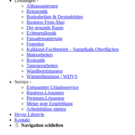
Leistungen ›
Altbausanierung
Betonoptik
Bodenbeläge & Designböden
Business Feng-Shui
Der gesunde Raum
Echtmetalloptik
Fassadensanierung
Fugenlos
Kalkkind-Fachbetrieb – Sumpfkalk-Oberflächen
Malerarbeiten
Rostoptik
Tapezierarbeiten
Wandbegrünungen
Wärmedämmung / WDVS
Service ›
Entspannter Urlaubsservice
Business-Lösungen
Premium-Lösungen
Meine gute Empfehlung
Arbeitsbühne mieten
Heyse Lifestyle
Kontakt
Navigation schließen