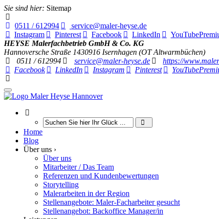
Sie sind hier:
Sitemap
0511 / 612994
service@maler-heyse.de
Instagram
Pinterest
Facebook
LinkedIn
YouTube
Premi
HEYSE Malerfachbetrieb GmbH & Co. KG
Hannoversche Straße 14
30916
Isernhagen (OT Altwarmbüchen)
0511 / 612994
service@maler-heyse.de
https://www.maler
Facebook
LinkedIn
Instagram
Pinterest
YouTube
Premi
Home
Blog
Über uns ›
Über uns
Mitarbeiter / Das Team
Referenzen und Kundenbewertungen
Storytelling
Malerarbeiten in der Region
Stellenangebote: Maler-Facharbeiter gesucht
Stellenangebot: Backoffice Manager/in