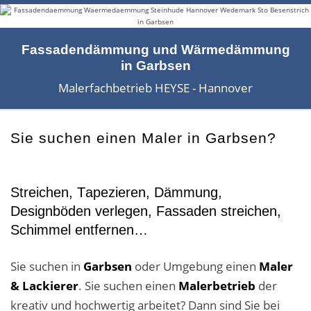
Fassadensanierung
Fugenlos
Fassadendämmung und Wärmedämmung
in Garbsen
Kalkkind-Fachbetrieb – Sumpfkalk-Oberflächen
Malerfachbetrieb HEYSE - Hannover
Malerarbeiten
Rostoptik
Sie suchen einen Maler in Garbsen?
Tapezierarbeiten
Streichen, Tapezieren, Dämmung,
Wandbegrünungen
Designböden verlegen, Fassaden streichen,
Schimmel entfernen…
Wärmedämmung / WDVS
Service ›
Sie suchen in
Garbsen
oder Umgebung einen
Maler
& Lackierer
. Sie suchen einen
Malerbetrieb
der
Entspannter Urlaubsservice
kreativ und hochwertig arbeitet? Dann sind Sie bei