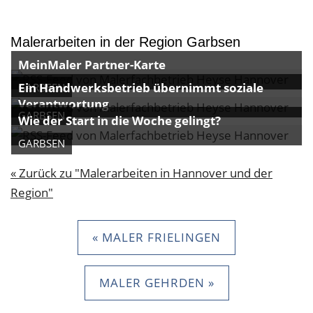
Malerarbeiten in der Region Garbsen
MeinMaler Partner-Karte
Ein Handwerksbetrieb übernimmt soziale
GARBSEN
Verantwortung
GARBSEN
Wie der Start in die Woche gelingt?
GARBSEN
« Zurück zu "Malerarbeiten in Hannover und der
Region"
« MALER FRIELINGEN
MALER GEHRDEN »