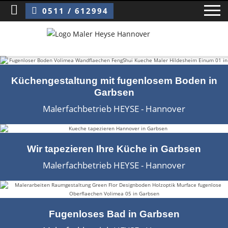
Sie sind hier:
Maler Garbsen
0511 / 612994
Home
Küchengestaltung mit fugenlosem Boden in
Garbsen
Blog
Malerfachbetrieb HEYSE - Hannover
Über uns ›
Über uns
Wir tapezieren Ihre Küche in Garbsen
Malerfachbetrieb HEYSE - Hannover
Mitarbeiter / Das Team
Referenzen und Kundenbewertungen
Storytelling
Fugenloses Bad in Garbsen