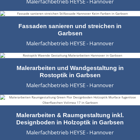
Malerfachbetrieb HEYSE - Hannover
Malerarbeiten in der Region
Stellenangebote: Maler-Facharbeiter gesucht
Fassaden sanieren und streichen in
Stellenangebot: Backoffice Manager/in
Garbsen
Malerfachbetrieb HEYSE - Hannover
Leistungen ›
Altbausanierung
Malerarbeiten und Wandgestaltung in
Betonoptik
Rostoptik in Garbsen
Malerfachbetrieb HEYSE - Hannover
Bodenbeläge & Designböden
Business Feng-Shui
Malerarbeiten & Raumgestaltung inkl.
Der gesunde Raum
Designboden in Holzoptik in Garbsen
Echtmetalloptik
Malerfachbetrieb HEYSE - Hannover