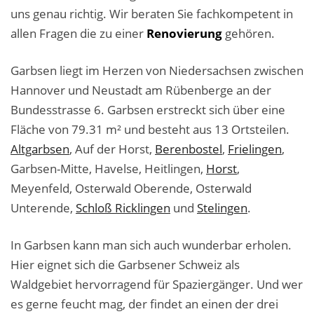
Business-Lösungen
uns genau richtig. Wir beraten Sie fachkompetent in
allen Fragen die zu einer
Renovierung
gehören.
Premium-Lösungen
Garbsen liegt im Herzen von Niedersachsen zwischen
Meine gute Empfehlung
Hannover und Neustadt am Rübenberge an der
Arbeitsbühne mieten
Bundesstrasse 6. Garbsen erstreckt sich über eine
Fläche von 79.31 m² und besteht aus 13 Ortsteilen.
Heyse Lifestyle
Altgarbsen
, Auf der Horst,
Berenbostel
,
Frielingen
,
Garbsen-Mitte, Havelse, Heitlingen,
Horst
,
Kontakt
Meyenfeld, Osterwald Oberende, Osterwald
Navigation schließen
Unterende,
Schloß Ricklingen
und
Stelingen
.
In Garbsen kann man sich auch wunderbar erholen.
Hier eignet sich die Garbsener Schweiz als
Waldgebiet hervorragend für Spaziergänger. Und wer
es gerne feucht mag, der findet an einen der drei