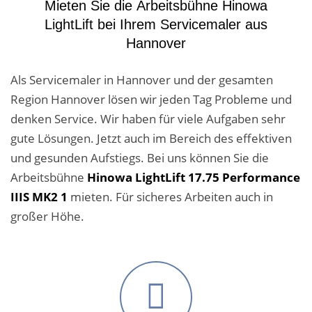
Mieten Sie die Arbeitsbühne Hinowa
Malerarbeiten in der Region
LightLift bei Ihrem Servicemaler aus
Stellenangebote: Maler-Facharbeiter gesucht
Hannover
Stellenangebot: Backoffice Manager/in
Als Servicemaler in Hannover und der gesamten
Region Hannover lösen wir jeden Tag Probleme und
Leistungen ›
denken Service. Wir haben für viele Aufgaben sehr
Altbausanierung
gute Lösungen. Jetzt auch im Bereich des effektiven
und gesunden Aufstiegs. Bei uns können Sie die
Betonoptik
Arbeitsbühne
Hinowa LightLift 17.75 Performance
IIIS MK2 1
mieten. Für sicheres Arbeiten auch in
Bodenbeläge & Designböden
großer Höhe.
Business Feng-Shui
Der gesunde Raum
Echtmetalloptik