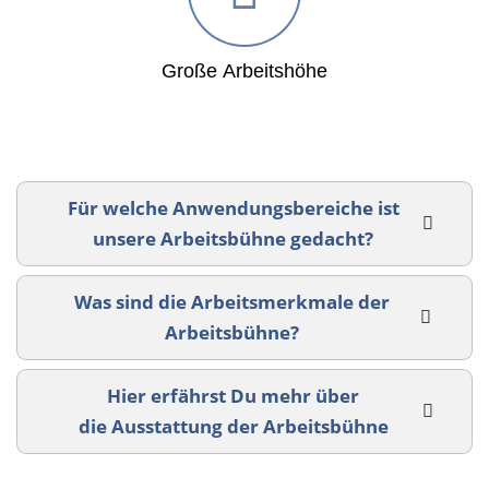
Business-Lösungen
Premium-Lösungen
Große Arbeitshöhe
Meine gute Empfehlung
Arbeitsbühne mieten
Für welche Anwendungsbereiche ist
Heyse Lifestyle
unsere Arbeitsbühne gedacht?
Kontakt
Was sind die Arbeitsmerkmale der
Navigation schließen
Arbeitsbühne?
Hier erfährst Du mehr über
die Ausstattung der Arbeitsbühne