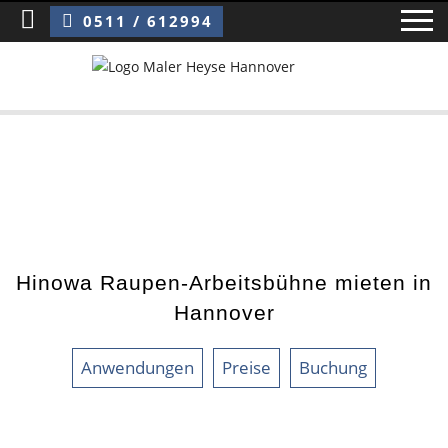
Sie sind hier:
Arbeitsbühne mieten in Hannover
0511 / 612994
Home
Blog
Über uns ›
Hinowa Raupen-Arbeitsbühne mieten in
Über uns
Hannover
Mitarbeiter / Das Team
Anwendungen
Preise
Buchung
Referenzen und Kundenbewertungen
Storytelling