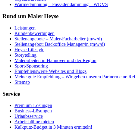
Wärmedämmung – Fassadendämmung – WDVS
Rund um Maler Heyse
Leistungen
Kundenbewertungen
Stellenangebote – Maler-Facharbeiter (m/w/d)
Stellenangebot: Backoffice Manager/in (m/w/d)
Heyse Lifestyle
Storytelling
Malerarbeiten in Hannover und der Region
Sport-Sponsoring
Empfehlenswerte Websites und Blogs
Meine gute Empfehlung – Wir geben unseren Partnern eine Re
Sitemap
Service
Premium-Lösungen
Business-Lösungen
Urlaubsservice
Arbeitsbühne mieten
Kalkputz-Budget in 3 Minuten ermitteln!