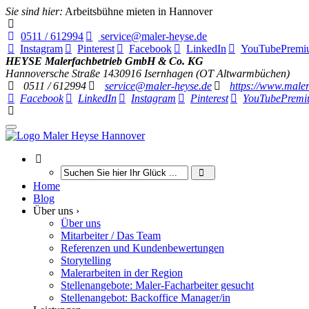
Sie sind hier:
Arbeitsbühne mieten in Hannover
0511 / 612994
service@maler-heyse.de
Instagram
Pinterest
Facebook
LinkedIn
YouTube
Premi
HEYSE Malerfachbetrieb GmbH & Co. KG
Hannoversche Straße 14
30916
Isernhagen (OT Altwarmbüchen)
0511 / 612994
service@maler-heyse.de
https://www.maler
Facebook
LinkedIn
Instagram
Pinterest
YouTube
Premi
Home
Blog
Über uns ›
Über uns
Mitarbeiter / Das Team
Referenzen und Kundenbewertungen
Storytelling
Malerarbeiten in der Region
Stellenangebote: Maler-Facharbeiter gesucht
Stellenangebot: Backoffice Manager/in