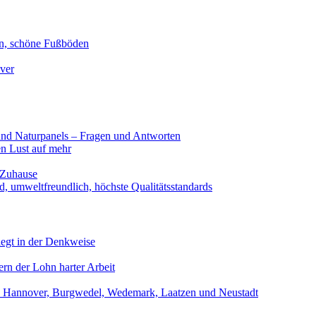
en, schöne Fußböden
over
nd Naturpanels – Fragen und Antworten
n Lust auf mehr
 Zuhause
, umweltfreundlich, höchste Qualitätsstandards
iegt in der Denkweise
rn der Lohn harter Arbeit
en, Hannover, Burgwedel, Wedemark, Laatzen und Neustadt