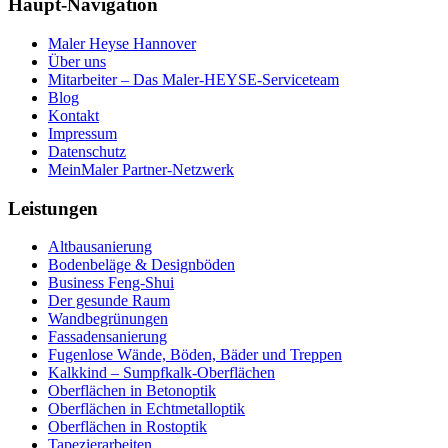
Haupt-Navigation
Maler Heyse Hannover
Über uns
Mitarbeiter – Das Maler-HEYSE-Serviceteam
Blog
Kontakt
Impressum
Datenschutz
MeinMaler Partner-Netzwerk
Leistungen
Altbausanierung
Bodenbeläge & Designböden
Business Feng-Shui
Der gesunde Raum
Wandbegrünungen
Fassadensanierung
Fugenlose Wände, Böden, Bäder und Treppen
Kalkkind – Sumpfkalk-Oberflächen
Oberflächen in Betonoptik
Oberflächen in Echtmetalloptik
Oberflächen in Rostoptik
Tapezierarbeiten