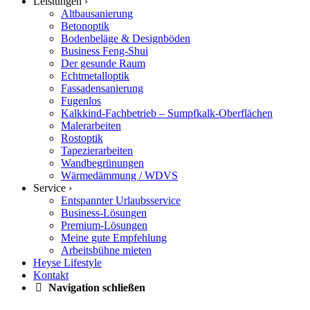
Leistungen ›
Altbausanierung
Betonoptik
Bodenbeläge & Designböden
Business Feng-Shui
Der gesunde Raum
Echtmetalloptik
Fassadensanierung
Fugenlos
Kalkkind-Fachbetrieb – Sumpfkalk-Oberflächen
Malerarbeiten
Rostoptik
Tapezierarbeiten
Wandbegrünungen
Wärmedämmung / WDVS
Service ›
Entspannter Urlaubsservice
Business-Lösungen
Premium-Lösungen
Meine gute Empfehlung
Arbeitsbühne mieten
Heyse Lifestyle
Kontakt
Navigation schließen