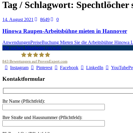
Tag / Schlagwort: Spechtlöcher 
14. August 2021
8649
0
Hinowa Raupen-Arbeitsbühne mieten in Hannover
AnwendungenPreiseBuchung Mieten Sie die Arbeitsbühne Hinowa Lig
Wir suchen Mitarbeiter (m/w/d)
843
Bewertungen auf ProvenExpert.com
Instagram
Pinterest
Facebook
LinkedIn
YouTube
Pr
Malerfachbetrieb HEYSE GmbH & Co.KG
Kontaktformular
Ihr Name (Pflichtfeld):
Ihre Straße und Hausnummer (Pflichtfeld):