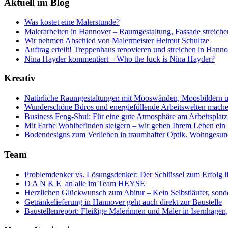
Aktuell im Blog
Was kostet eine Malerstunde?
Malerarbeiten in Hannover – Raumgestaltung, Fassade streich
Wir nehmen Abschied von Malermeister Helmut Schultze
Auftrag erteilt! Treppenhaus renovieren und streichen in Hann
Nina Hayder kommentiert – Who the fuck is Nina Hayder?
Kreativ
Natürliche Raumgestaltungen mit Mooswänden, Moosbildern u
Wunderschöne Büros und energiefüllende Arbeitswelten mache
Business Feng-Shui: Für eine gute Atmosphäre am Arbeitsplatz
Mit Farbe Wohlbefinden steigern – wir geben Ihrem Leben ein
Bodendesigns zum Verlieben in traumhafter Optik. Wohngesund
Team
Problemdenker vs. Lösungsdenker: Der Schlüssel zum Erfolg l
D A N K E an alle im Team HEYSE
Herzlichen Glückwunsch zum Abitur – Kein Selbstläufer, sonde
Getränkelieferung in Hannover geht auch direkt zur Baustelle
Baustellenreport: Fleißige Malerinnen und Maler in Isernhag