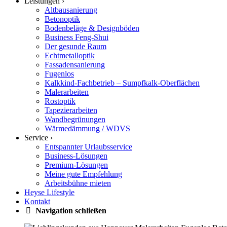
Leistungen ›
Altbausanierung
Betonoptik
Bodenbeläge & Designböden
Business Feng-Shui
Der gesunde Raum
Echtmetalloptik
Fassadensanierung
Fugenlos
Kalkkind-Fachbetrieb – Sumpfkalk-Oberflächen
Malerarbeiten
Rostoptik
Tapezierarbeiten
Wandbegrünungen
Wärmedämmung / WDVS
Service ›
Entspannter Urlaubsservice
Business-Lösungen
Premium-Lösungen
Meine gute Empfehlung
Arbeitsbühne mieten
Heyse Lifestyle
Kontakt
Navigation schließen