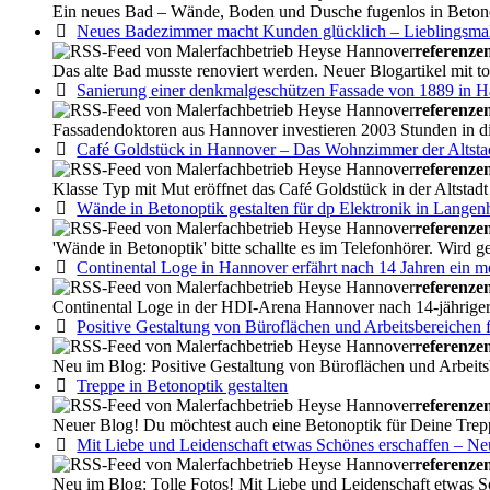
Ein neues Bad – Wände, Boden und Dusche fugenlos in Betonop
Neues Badezimmer macht Kunden glücklich – Lieblingsma
referenze
Das alte Bad musste renoviert werden. Neuer Blogartikel mit t
Sanierung einer denkmalgeschützen Fassade von 1889 in 
referenze
Fassadendoktoren aus Hannover investieren 2003 Stunden in die
Café Goldstück in Hannover – Das Wohnzimmer der Altsta
referenze
Klasse Typ mit Mut eröffnet das Café Goldstück in der Altstad
Wände in Betonoptik gestalten für dp Elektronik in Lange
referenze
'Wände in Betonoptik' bitte schallte es im Telefonhörer. Wird 
Continental Loge in Hannover erfährt nach 14 Jahren ein 
referenze
Continental Loge in der HDI-Arena Hannover nach 14-jähriger N
Positive Gestaltung von Büroflächen und Arbeitsbereichen fö
referenze
Neu im Blog: Positive Gestaltung von Büroflächen und Arbeitsb
Treppe in Betonoptik gestalten
referenze
Neuer Blog! Du möchtest auch eine Betonoptik für Deine Treppe
Mit Liebe und Leidenschaft etwas Schönes erschaffen – N
referenze
Neu im Blog: Tolle Fotos! Mit Liebe und Leidenschaft etwas 