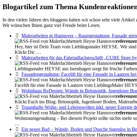
Blogartikel zum Thema Kundenreaktionen
In den vielen Jahren des bloggens haben wir schon sehr viele Artikel
Wir wünschen Ihnen ganz viel Freude beim Lesen.
Malerarbeiten in Hannover – Raumgestaltung, Fassade str
referenze
Hey, hier ist Dein Team vom Lieblingsmaler HEYSE. Wir sind D
Klickt Dic …
Malerarbeiten für das Fahrradfachgeschäft „CUBE Store by
referenze
Lieblingsmaler HEYSE aus Isernhagen sorgt für frische Farbe
Fassadengestaltung: Facelift für eine Fassade in Laatzen b
referenze
Facelift für eine Fassade in Laatzen vom LieblingsMaler HEYSE
Wohnhaus ReDesign: Wände in Betonoptik, fugenloser Bode
referenze
Klickt Euch ins Blog: Betonoptik, fugenloser Boden, Malerarb
Traumhafte Wohn- und Lebenswelten inkl. neuer Energie d
referenze
Wohnraumgestaltung – Bei diesem Projekt sollte nichts mehr so 
…
Ein neues Bad – Wände, Boden und Dusche fugenlos in Beton
referenze