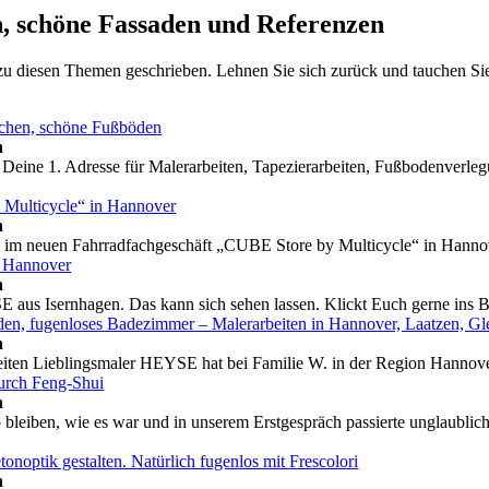
, schöne Fassaden und Referenzen
 zu diesen Themen geschrieben. Lehnen Sie sich zurück und tauchen Sie
eichen, schöne Fußböden
n
eine 1. Adresse für Malerarbeiten, Tapezierarbeiten, Fußbodenverlegu
 Multicycle“ in Hannover
n
n im neuen Fahrradfachgeschäft „CUBE Store by Multicycle“ in Hannov
ei Hannover
n
 aus Isernhagen. Das kann sich sehen lassen. Klickt Euch gerne ins B
n, fugenloses Badezimmer – Malerarbeiten in Hannover, Laatzen, Gl
n
eiten Lieblingsmaler HEYSE hat bei Familie W. in der Region Hannove
urch Feng-Shui
n
bleiben, wie es war und in unserem Erstgespräch passierte unglaublich 
optik gestalten. Natürlich fugenlos mit Frescolori
n