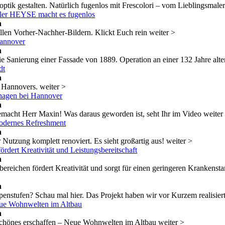
tik gestalten. Natürlich fugenlos mit Frescolori – vom Lieblingsma
ler HEYSE macht es fugenlos
n
ollen Vorher-Nachher-Bildern. Klickt Euch rein weiter >
Hannover
n
 Sanierung einer Fassade von 1889. Operation an einer 132 Jahre alte
dt
n
t Hannovers. weiter >
nhagen bei Hannover
n
gemacht Herr Maxin! Was daraus geworden ist, seht Ihr im Video weiter
modernes Refreshment
n
utzung komplett renoviert. Es sieht großartig aus! weiter >
rdert Kreativität und Leistungsbereitschaft
n
ereichen fördert Kreativität und sorgt für einen geringeren Krankensta
n
nstufen? Schau mal hier. Das Projekt haben wir vor Kurzem realisiert
eue Wohnwelten im Altbau
n
Schönes erschaffen – Neue Wohnwelten im Altbau weiter >