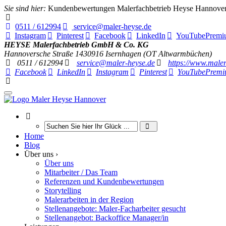
Sie sind hier:
Kundenbewertungen Malerfachbetrieb Heyse Hannove
0511 / 612994
service@maler-heyse.de
Instagram
Pinterest
Facebook
LinkedIn
YouTube
Premi
HEYSE Malerfachbetrieb GmbH & Co. KG
Hannoversche Straße 14
30916
Isernhagen (OT Altwarmbüchen)
0511 / 612994
service@maler-heyse.de
https://www.maler
Facebook
LinkedIn
Instagram
Pinterest
YouTube
Premi
Home
Blog
Über uns ›
Über uns
Mitarbeiter / Das Team
Referenzen und Kundenbewertungen
Storytelling
Malerarbeiten in der Region
Stellenangebote: Maler-Facharbeiter gesucht
Stellenangebot: Backoffice Manager/in