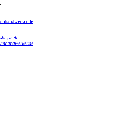
r
umhandwerker.de
-heyse.de
umhandwerker.de