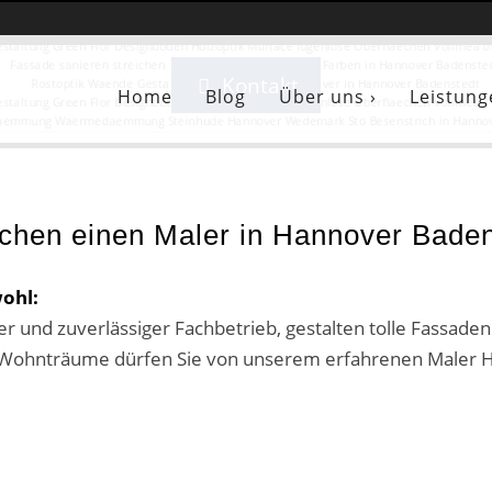
alerfachbetrieb HEYSE - Hannov
alerfachbetrieb HEYSE - Hannov
alerfachbetrieb HEYSE - Hannov
alerfachbetrieb HEYSE - Hannov
alerfachbetrieb HEYSE - Hannov
alerfachbetrieb HEYSE - Hannov
alerfachbetrieb HEYSE - Hannov
Sie sind hier:
Maler Hannover Badenstedt
Kontakt
Kontakt
Kontakt
Kontakt
Kontakt
Kontakt
Kontakt
Home
Blog
Über uns ›
Leistung
chen einen Maler in Hannover Bade
ohl:
er und zuverlässiger Fachbetrieb, gestalten tolle Fassade
lle Wohnträume dürfen Sie von unserem erfahrenen Maler