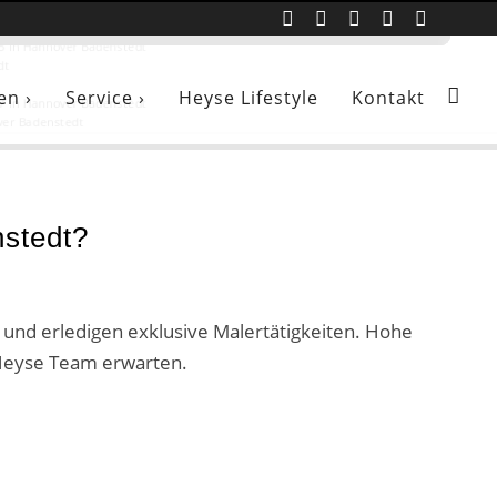
er
er
er
er
er
er
er
en ›
Service ›
Heyse Lifestyle
Kontakt
nstedt?
n und erledigen exklusive Malertätigkeiten. Hohe
 Heyse Team erwarten.