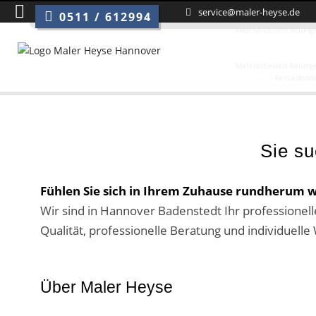
M
M
M
M
M
M
M
service@maler-heyse.de
0511 / 612994
Sie su
Fühlen Sie sich in Ihrem Zuhause rundherum w
Wir sind in Hannover Badenstedt Ihr professionell
Qualität, professionelle Beratung und individue
Über Maler Heyse