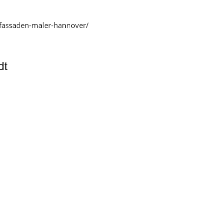
-fassaden-maler-hannover/
dt