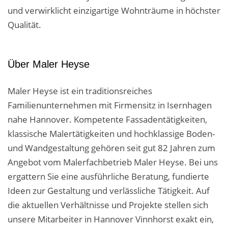
Business-Lösungen
und verwirklicht einzigartige Wohnträume in höchster
Qualität.
Premium-Lösungen
Meine gute Empfehlung
Über Maler Heyse
Arbeitsbühne mieten
Maler Heyse ist ein traditionsreiches
Heyse Lifestyle
Familienunternehmen mit Firmensitz in Isernhagen
nahe Hannover. Kompetente Fassadentätigkeiten,
Kontakt
klassische Malertätigkeiten und hochklassige Boden-
Navigation schließen
und Wandgestaltung gehören seit gut 82 Jahren zum
Angebot vom Malerfachbetrieb Maler Heyse. Bei uns
ergattern Sie eine ausführliche Beratung, fundierte
Ideen zur Gestaltung und verlässliche Tätigkeit. Auf
die aktuellen Verhältnisse und Projekte stellen sich
unsere Mitarbeiter in Hannover Vinnhorst exakt ein,