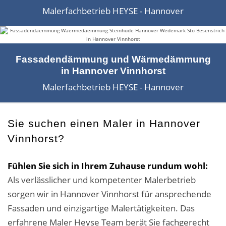
Fassadensanierung
Malerfachbetrieb HEYSE - Hannover
Fugenlos
Kalkkind-Fachbetrieb – Sumpfkalk-Oberflächen
Fassadendämmung und Wärmedämmung
in Hannover Vinnhorst
Malerarbeiten
Malerfachbetrieb HEYSE - Hannover
Rostoptik
Tapezierarbeiten
Sie suchen einen Maler in Hannover
Vinnhorst?
Wandbegrünungen
Fühlen Sie sich in Ihrem Zuhause rundum wohl:
Wärmedämmung / WDVS
Als verlässlicher und kompetenter Malerbetrieb
Service ›
sorgen wir in Hannover Vinnhorst für ansprechende
Fassaden und einzigartige Malertätigkeiten. Das
Entspannter Urlaubsservice
erfahrene Maler Heyse Team berät Sie fachgerecht