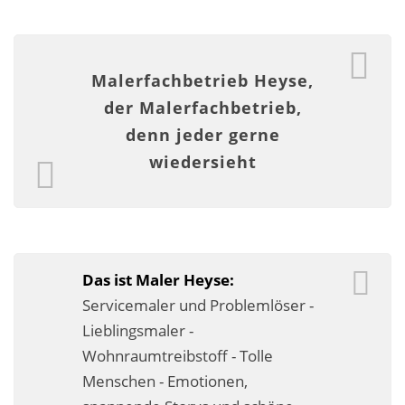
Malerarbeiten in der Region
Stellenangebote: Maler-Facharbeiter gesucht
Malerfachbetrieb Heyse,
Stellenangebot: Backoffice Manager/in
der Malerfachbetrieb,
denn jeder gerne
Leistungen ›
wiedersieht
Altbausanierung
Betonoptik
Bodenbeläge & Designböden
Das ist Maler Heyse:
Business Feng-Shui
Servicemaler und Problemlöser -
Lieblingsmaler -
Der gesunde Raum
Wohnraumtreibstoff - Tolle
Echtmetalloptik
Menschen - Emotionen,