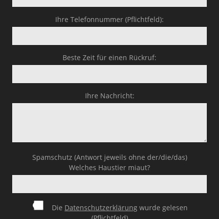
Ihre Telefonnummer (Pflichtfeld):
Beste Zeit für einen Rückruf:
Ihre Nachricht:
Spamschutz (Antwort jeweils ohne der/die/das)
Welches Haustier miaut?
Die
Datenschutzerklärung
wurde gelesen
(Pflichtfeld)