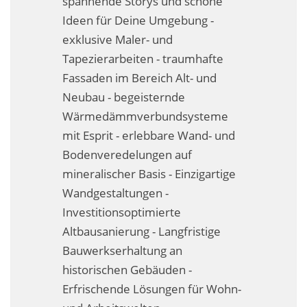
spannende Storys und schöne
Fassadensanierung
Ideen für Deine Umgebung -
exklusive Maler- und
Fugenlos
Tapezierarbeiten - traumhafte
Kalkkind-Fachbetrieb – Sumpfkalk-Oberflächen
Fassaden im Bereich Alt- und
Neubau - begeisternde
Malerarbeiten
Wärmedämmverbundsysteme
Rostoptik
mit Esprit - erlebbare Wand- und
Bodenveredelungen auf
Tapezierarbeiten
mineralischer Basis - Einzigartige
Wandgestaltungen -
Wandbegrünungen
Investitionsoptimierte
Wärmedämmung / WDVS
Altbausanierung - Langfristige
Bauwerkserhaltung an
Service ›
historischen Gebäuden -
Erfrischende Lösungen für Wohn-
Entspannter Urlaubsservice