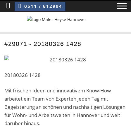
Sie sind hier:
20180326 1428
0511 / 612994
Home
#29071 - 20180326 1428
Blog
Über uns ›
20180326 1428
Über uns
Mit frischen Ideen und innovativem Know-How
Mitarbeiter / Das Team
arbeitet ein Team von Experten jeden Tag mit
Begeisterung an schönen und nachhaltigen Lösungen
Referenzen und Kundenbewertungen
für Wohn- und Arbeitswelten in Hannover und weit
Storytelling
darüber hinaus.