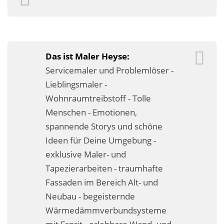
Fassadensanierung
Fugenlos
Kalkkind-Fachbetrieb – Sumpfkalk-Oberflächen
Das ist Maler Heyse:
Servicemaler und Problemlöser -
Malerarbeiten
Lieblingsmaler -
Wohnraumtreibstoff - Tolle
Rostoptik
Menschen - Emotionen,
Tapezierarbeiten
spannende Storys und schöne
Ideen für Deine Umgebung -
Wandbegrünungen
exklusive Maler- und
Wärmedämmung / WDVS
Tapezierarbeiten - traumhafte
Fassaden im Bereich Alt- und
Service ›
Neubau - begeisternde
Wärmedämmverbundsysteme
Entspannter Urlaubsservice