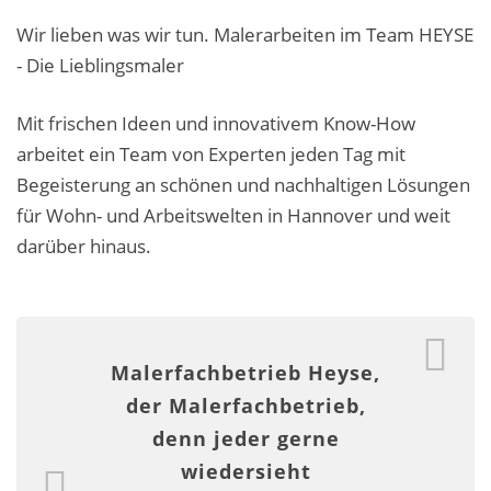
Malerarbeiten in der Region
Wir lieben was wir tun. Malerarbeiten im Team HEYSE
- Die Lieblingsmaler
Stellenangebote: Maler-Facharbeiter gesucht
Stellenangebot: Backoffice Manager/in
Mit frischen Ideen und innovativem Know-How
arbeitet ein Team von Experten jeden Tag mit
Leistungen ›
Begeisterung an schönen und nachhaltigen Lösungen
Altbausanierung
für Wohn- und Arbeitswelten in Hannover und weit
darüber hinaus.
Betonoptik
Bodenbeläge & Designböden
Business Feng-Shui
Malerfachbetrieb Heyse,
der Malerfachbetrieb,
Der gesunde Raum
denn jeder gerne
Echtmetalloptik
wiedersieht