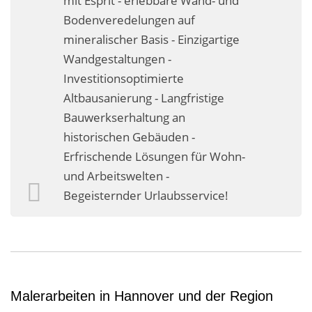
mit Esprit - erlebbare Wand- und
Business-Lösungen
Bodenveredelungen auf
mineralischer Basis - Einzigartige
Premium-Lösungen
Wandgestaltungen -
Meine gute Empfehlung
Investitionsoptimierte
Altbausanierung - Langfristige
Arbeitsbühne mieten
Bauwerkserhaltung an
historischen Gebäuden -
Heyse Lifestyle
Erfrischende Lösungen für Wohn-
Kontakt
und Arbeitswelten -
Begeisternder Urlaubsservice!
Navigation schließen
Malerarbeiten in Hannover und der Region