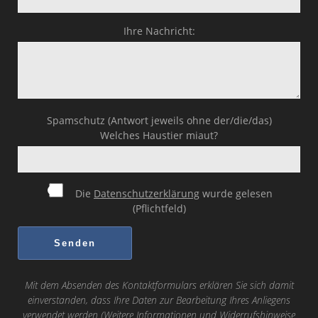
Ihre Nachricht:
Spamschutz (Antwort jeweils ohne der/die/das)
Welches Haustier miaut?
Die
Datenschutzerklärung
wurde gelesen
(Pflichtfeld)
Mit dem Absenden des Kontaktformulars erklären Sie sich damit
einverstanden, dass Ihre Daten zur Bearbeitung Ihres Anliegens
verwendet werden (Weitere Informationen und Widerrufshinweise