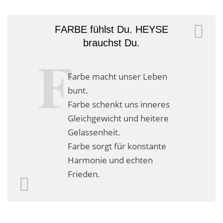
Malerarbeiten in der Region
Stellenangebote: Maler-Facharbeiter gesucht
FARBE fühlst Du. HEYSE
brauchst Du.
Stellenangebot: Backoffice Manager/in
Leistungen ›
Farbe macht unser Leben
bunt.
Altbausanierung
Farbe schenkt uns inneres
Gleichgewicht und heitere
Betonoptik
Gelassenheit.
Bodenbeläge & Designböden
Farbe sorgt für konstante
Harmonie und echten
Business Feng-Shui
Frieden.
Der gesunde Raum
Echtmetalloptik