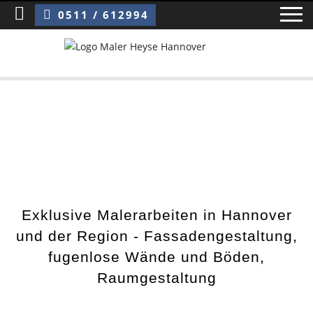
Sie sind hier:
Maler Heyse Hannover
0511 / 612994
Home
Blog
Über uns ›
Über uns
Exklusive Malerarbeiten in Hannover
Mitarbeiter / Das Team
und der Region - Fassadengestaltung,
fugenlose Wände und Böden,
Referenzen und Kundenbewertungen
Raumgestaltung
Storytelling