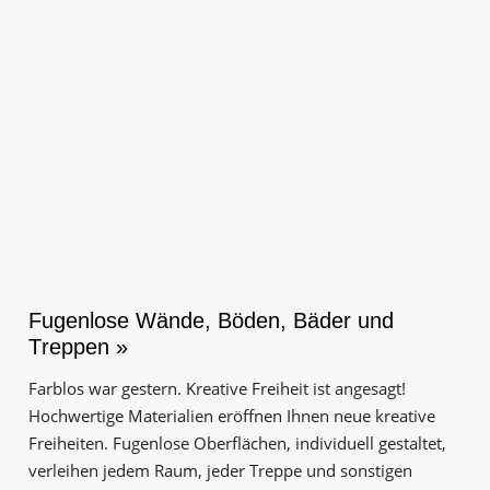
Business-Lösungen
Premium-Lösungen
Meine gute Empfehlung
Arbeitsbühne mieten
Heyse Lifestyle
Kontakt
Navigation schließen
Fugenlose Wände, Böden, Bäder und
Treppen »
Farblos war gestern. Kreative Freiheit ist angesagt!
Hochwertige Materialien eröffnen Ihnen neue kreative
Freiheiten. Fugenlose Oberflächen, individuell gestaltet,
verleihen jedem Raum, jeder Treppe und sonstigen