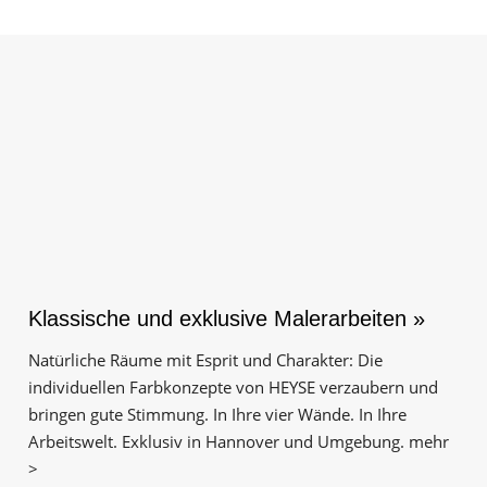
Fassadensanierung
Fugenlos
Kalkkind-Fachbetrieb – Sumpfkalk-Oberflächen
Malerarbeiten
Rostoptik
Tapezierarbeiten
Wandbegrünungen
Klassische und exklusive Malerarbeiten »
Wärmedämmung / WDVS
Natürliche Räume mit Esprit und Charakter: Die
individuellen Farbkonzepte von HEYSE verzaubern und
Service ›
bringen gute Stimmung. In Ihre vier Wände. In Ihre
Arbeitswelt. Exklusiv in Hannover und Umgebung. mehr
Entspannter Urlaubsservice
>