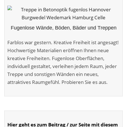
Malerarbeiten in der Region
Stellenangebote: Maler-Facharbeiter gesucht
Fugenlose Wände, Böden, Bäder und Treppen
Stellenangebot: Backoffice Manager/in
Farblos war gestern. Kreative Freiheit ist angesagt!
Leistungen ›
Hochwertige Materialien eröffnen Ihnen neue
Altbausanierung
kreative Freiheiten. Fugenlose Oberflächen,
individuell gestaltet, verleihen jedem Raum, jeder
Betonoptik
Treppe und sonstigen Wänden ein neues,
Bodenbeläge & Designböden
attraktives Raumgefühl. Probieren Sie es aus.
Business Feng-Shui
Der gesunde Raum
Echtmetalloptik
Hier geht es zum Beitrag / zur Seite mit diesem