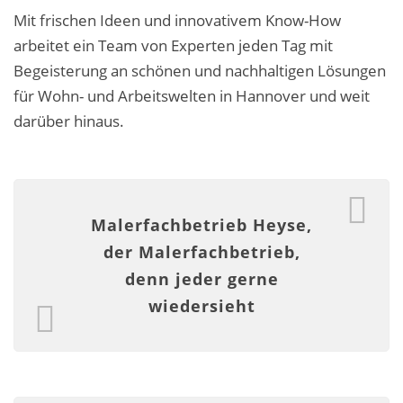
Business-Lösungen
Mit frischen Ideen und innovativem Know-How
arbeitet ein Team von Experten jeden Tag mit
Premium-Lösungen
Begeisterung an schönen und nachhaltigen Lösungen
für Wohn- und Arbeitswelten in Hannover und weit
Meine gute Empfehlung
darüber hinaus.
Arbeitsbühne mieten
Heyse Lifestyle
Kontakt
Malerfachbetrieb Heyse,
der Malerfachbetrieb,
Navigation schließen
denn jeder gerne
wiedersieht