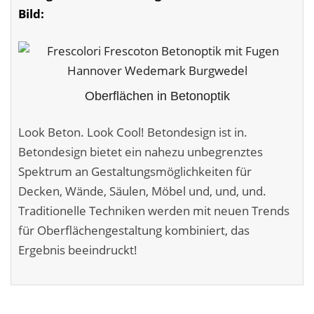
Fassadensanierung
Bild:
Fugenlos
Kalkkind-Fachbetrieb – Sumpfkalk-Oberflächen
Oberflächen in Betonoptik
Malerarbeiten
Look Beton. Look Cool! Betondesign ist in.
Rostoptik
Betondesign bietet ein nahezu unbegrenztes
Tapezierarbeiten
Spektrum an Gestaltungs­möglichkeiten für
Decken, Wände, Säulen, Möbel und, und, und.
Wandbegrünungen
Traditionelle Techniken werden mit neuen Trends
für Oberflächen­gestaltung kombiniert, das
Wärmedämmung / WDVS
Ergebnis beeindruckt!
Service ›
Entspannter Urlaubsservice