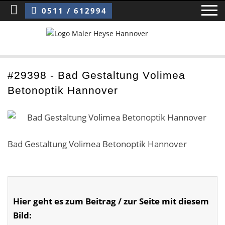
Sie sind hier:
Bad Gestaltung Volimea Betonoptik Hannover
0511 / 612994
Home
#29398 - Bad Gestaltung Volimea
Betonoptik Hannover
Blog
Über uns ›
Über uns
Bad Gestaltung Volimea Betonoptik Hannover
Mitarbeiter / Das Team
Referenzen und Kundenbewertungen
Hier geht es zum Beitrag / zur Seite mit diesem
Storytelling
Bild: