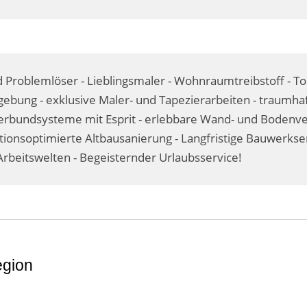
 Problemlöser - Lieblingsmaler - Wohnraumtreibstoff - T
ebung - exklusive Maler- und Tapezierarbeiten - traumhaf
undsysteme mit Esprit - erlebbare Wand- und Bodenvere
itionsoptimierte Altbausanierung - Langfristige Bauwerks
rbeitswelten - Begeisternder Urlaubsservice!
egion