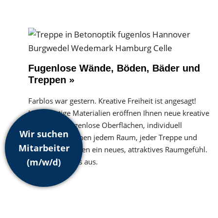
Fugenlose Wände, Böden, Bäder und
Treppen »
Farblos war gestern. Kreative Freiheit ist angesagt!
Hochwertige Materialien eröffnen Ihnen neue kreative
Freiheiten. Fugenlose Oberflächen, individuell
Wir suchen
gestaltet, verleihen jedem Raum, jeder Treppe und
Mitarbeiter
sonstigen Wänden ein neues, attraktives Raumgefühl.
(m/w/d)
Probieren Sie es aus.