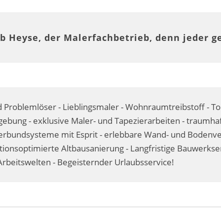
b Heyse, der Malerfachbetrieb, denn jeder g
 Problemlöser - Lieblingsmaler - Wohnraumtreibstoff - T
ebung - exklusive Maler- und Tapezierarbeiten - traumhaf
undsysteme mit Esprit - erlebbare Wand- und Bodenvere
itionsoptimierte Altbausanierung - Langfristige Bauwerks
rbeitswelten - Begeisternder Urlaubsservice!