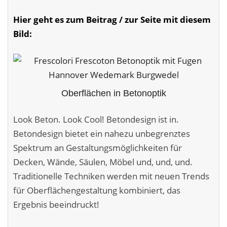
Malerarbeiten in der Region
Hier geht es zum Beitrag / zur Seite mit diesem
Stellenangebote: Maler-Facharbeiter gesucht
Bild:
Stellenangebot: Backoffice Manager/in
Leistungen ›
Oberflächen in Betonoptik
Altbausanierung
Look Beton. Look Cool! Betondesign ist in.
Betonoptik
Betondesign bietet ein nahezu unbegrenztes
Bodenbeläge & Designböden
Spektrum an Gestaltungs­möglichkeiten für
Decken, Wände, Säulen, Möbel und, und, und.
Business Feng-Shui
Traditionelle Techniken werden mit neuen Trends
Der gesunde Raum
für Oberflächen­gestaltung kombiniert, das
Ergebnis beeindruckt!
Echtmetalloptik