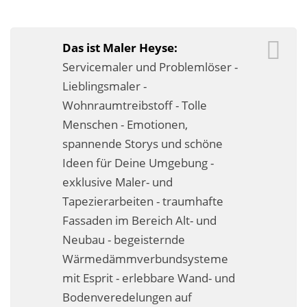
Business-Lösungen
Premium-Lösungen
Das ist Maler Heyse:
Servicemaler und Problemlöser -
Meine gute Empfehlung
Lieblingsmaler -
Wohnraumtreibstoff - Tolle
Arbeitsbühne mieten
Menschen - Emotionen,
Heyse Lifestyle
spannende Storys und schöne
Ideen für Deine Umgebung -
Kontakt
exklusive Maler- und
Navigation schließen
Tapezierarbeiten - traumhafte
Fassaden im Bereich Alt- und
Neubau - begeisternde
Wärmedämmverbundsysteme
mit Esprit - erlebbare Wand- und
Bodenveredelungen auf