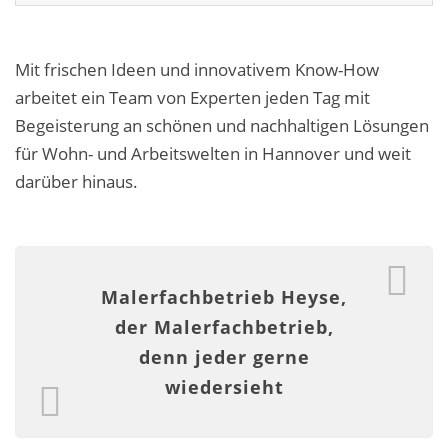
Fassadensanierung
Fugenlos
Mit frischen Ideen und innovativem Know-How
arbeitet ein Team von Experten jeden Tag mit
Kalkkind-Fachbetrieb – Sumpfkalk-Oberflächen
Begeisterung an schönen und nachhaltigen Lösungen
Malerarbeiten
für Wohn- und Arbeitswelten in Hannover und weit
darüber hinaus.
Rostoptik
Tapezierarbeiten
Wandbegrünungen
Malerfachbetrieb Heyse,
der Malerfachbetrieb,
Wärmedämmung / WDVS
denn jeder gerne
Service ›
wiedersieht
Entspannter Urlaubsservice