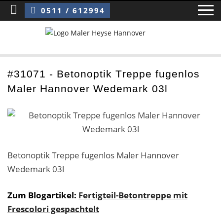
Sie sind hier:
Betonoptik Treppe fugenlos Maler Hannover Wedemark 03l
0511 / 612994
Home
#31071 - Betonoptik Treppe fugenlos
Maler Hannover Wedemark 03l
Blog
Über uns ›
Über uns
Betonoptik Treppe fugenlos Maler Hannover
Mitarbeiter / Das Team
Wedemark 03l
Referenzen und Kundenbewertungen
Zum Blogartikel:
Fertigteil-Betontreppe mit
Storytelling
Frescolori gespachtelt