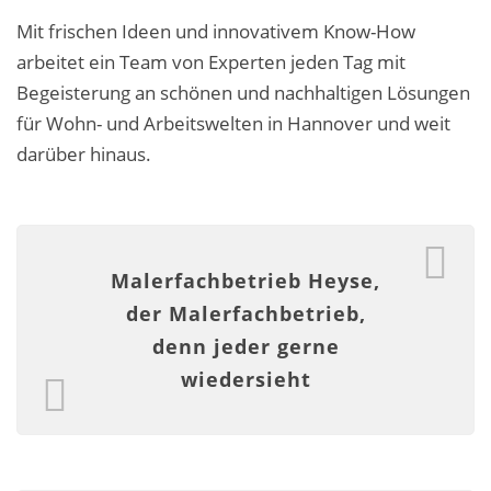
Malerarbeiten in der Region
Mit frischen Ideen und innovativem Know-How
arbeitet ein Team von Experten jeden Tag mit
Stellenangebote: Maler-Facharbeiter gesucht
Begeisterung an schönen und nachhaltigen Lösungen
Stellenangebot: Backoffice Manager/in
für Wohn- und Arbeitswelten in Hannover und weit
darüber hinaus.
Leistungen ›
Altbausanierung
Betonoptik
Malerfachbetrieb Heyse,
Bodenbeläge & Designböden
der Malerfachbetrieb,
denn jeder gerne
Business Feng-Shui
wiedersieht
Der gesunde Raum
Echtmetalloptik