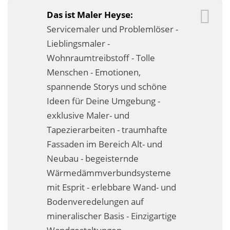
Fassadensanierung
Das ist Maler Heyse:
Servicemaler und Problemlöser -
Fugenlos
Lieblingsmaler -
Kalkkind-Fachbetrieb – Sumpfkalk-Oberflächen
Wohnraumtreibstoff - Tolle
Menschen - Emotionen,
Malerarbeiten
spannende Storys und schöne
Ideen für Deine Umgebung -
Rostoptik
exklusive Maler- und
Tapezierarbeiten
Tapezierarbeiten - traumhafte
Fassaden im Bereich Alt- und
Wandbegrünungen
Neubau - begeisternde
Wärmedämmung / WDVS
Wärmedämmverbundsysteme
mit Esprit - erlebbare Wand- und
Service ›
Bodenveredelungen auf
mineralischer Basis - Einzigartige
Entspannter Urlaubsservice