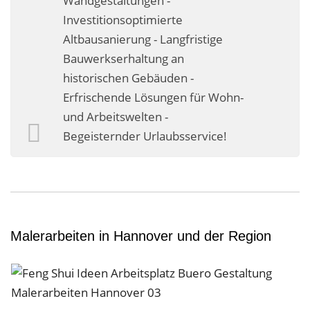
Wandgestaltungen -
Business-Lösungen
Investitionsoptimierte
Altbausanierung - Langfristige
Premium-Lösungen
Bauwerkserhaltung an
Meine gute Empfehlung
historischen Gebäuden -
Erfrischende Lösungen für Wohn-
Arbeitsbühne mieten
und Arbeitswelten -
Begeisternder Urlaubsservice!
Heyse Lifestyle
Kontakt
Navigation schließen
Malerarbeiten in Hannover und der Region