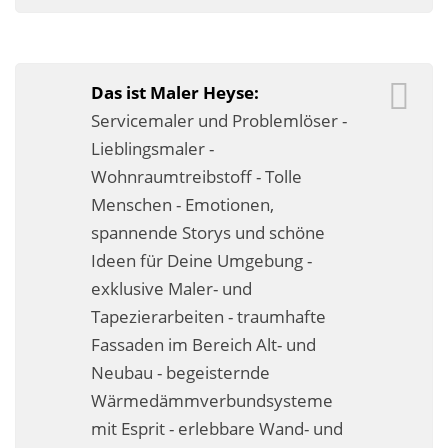
Business-Lösungen
Premium-Lösungen
Das ist Maler Heyse:
Meine gute Empfehlung
Servicemaler und Problemlöser -
Lieblingsmaler -
Arbeitsbühne mieten
Wohnraumtreibstoff - Tolle
Heyse Lifestyle
Menschen - Emotionen,
spannende Storys und schöne
Kontakt
Ideen für Deine Umgebung -
exklusive Maler- und
Navigation schließen
Tapezierarbeiten - traumhafte
Fassaden im Bereich Alt- und
Neubau - begeisternde
Wärmedämmverbundsysteme
mit Esprit - erlebbare Wand- und