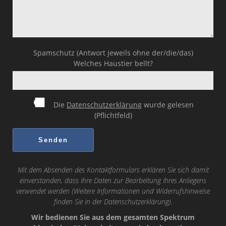
Spamschutz (Antwort jeweils ohne der/die/das)
Welches Haustier bellt?
Die
Datenschutzerklärung
wurde gelesen
(Pflichtfeld)
Mit dem Absenden des Kontaktformulars erklären Sie sich damit
einverstanden, dass Ihre Daten zur Bearbeitung Ihres Anliegens
verwendet werden (Weitere Informationen und Widerrufshinweise
finden Sie in der
Datenschutzerklärung
).
Wir bedienen Sie aus dem gesamten Spektrum