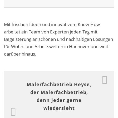
Fassadensanierung
Fugenlos
Mit frischen Ideen und innovativem Know-How
Kalkkind-Fachbetrieb – Sumpfkalk-Oberflächen
arbeitet ein Team von Experten jeden Tag mit
Begeisterung an schönen und nachhaltigen Lösungen
Malerarbeiten
für Wohn- und Arbeitswelten in Hannover und weit
Rostoptik
darüber hinaus.
Tapezierarbeiten
Wandbegrünungen
Malerfachbetrieb Heyse,
Wärmedämmung / WDVS
der Malerfachbetrieb,
Service ›
denn jeder gerne
wiedersieht
Entspannter Urlaubsservice