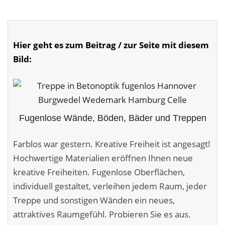
Malerarbeiten in der Region
Stellenangebote: Maler-Facharbeiter gesucht
Hier geht es zum Beitrag / zur Seite mit diesem
Stellenangebot: Backoffice Manager/in
Bild:
Leistungen ›
Altbausanierung
Fugenlose Wände, Böden, Bäder und Treppen
Betonoptik
Bodenbeläge & Designböden
Farblos war gestern. Kreative Freiheit ist angesagt!
Hochwertige Materialien eröffnen Ihnen neue
Business Feng-Shui
kreative Freiheiten. Fugenlose Oberflächen,
individuell gestaltet, verleihen jedem Raum, jeder
Der gesunde Raum
Treppe und sonstigen Wänden ein neues,
Echtmetalloptik
attraktives Raumgefühl. Probieren Sie es aus.