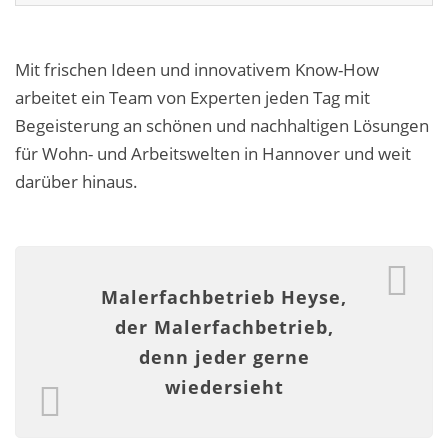
Fassadensanierung
Fugenlos
Mit frischen Ideen und innovativem Know-How
arbeitet ein Team von Experten jeden Tag mit
Kalkkind-Fachbetrieb – Sumpfkalk-Oberflächen
Begeisterung an schönen und nachhaltigen Lösungen
Malerarbeiten
für Wohn- und Arbeitswelten in Hannover und weit
darüber hinaus.
Rostoptik
Tapezierarbeiten
Wandbegrünungen
Malerfachbetrieb Heyse,
der Malerfachbetrieb,
Wärmedämmung / WDVS
denn jeder gerne
Service ›
wiedersieht
Entspannter Urlaubsservice