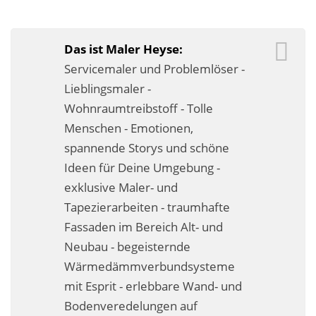
Business-Lösungen
Premium-Lösungen
Das ist Maler Heyse:
Servicemaler und Problemlöser -
Meine gute Empfehlung
Lieblingsmaler -
Wohnraumtreibstoff - Tolle
Arbeitsbühne mieten
Menschen - Emotionen,
Heyse Lifestyle
spannende Storys und schöne
Ideen für Deine Umgebung -
Kontakt
exklusive Maler- und
Navigation schließen
Tapezierarbeiten - traumhafte
Fassaden im Bereich Alt- und
Neubau - begeisternde
Wärmedämmverbundsysteme
mit Esprit - erlebbare Wand- und
Bodenveredelungen auf