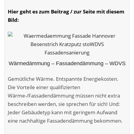
Malerarbeiten in der Region
Hier geht es zum Beitrag / zur Seite mit diesem
Stellenangebote: Maler-Facharbeiter gesucht
Bild:
Stellenangebot: Backoffice Manager/in
Leistungen ›
Altbausanierung
Wärmedämmung – Fassadendämmung – WDVS
Betonoptik
Gemütliche Wärme. Entspannte Energiekosten.
Bodenbeläge & Designböden
Die Vorteile einer qualifizierten
Wärme-/Fassadendämmung müssen nicht extra
Business Feng-Shui
beschreiben werden, sie sprechen für sich! Und:
Der gesunde Raum
Jeder Gebäudetyp kann mit geringem Aufwand
eine nachhaltige Fassadendämmung bekommen.
Echtmetalloptik