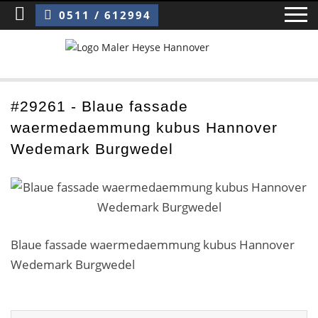
Sie sind hier:
Blaue fassade waermedaemmung kubus Hannover Wedemark Burgwedel
0511 / 612994
Home
#29261 - Blaue fassade
waermedaemmung kubus Hannover
Blog
Wedemark Burgwedel
Über uns ›
Über uns
Mitarbeiter / Das Team
Blaue fassade waermedaemmung kubus Hannover
Wedemark Burgwedel
Referenzen und Kundenbewertungen
Storytelling