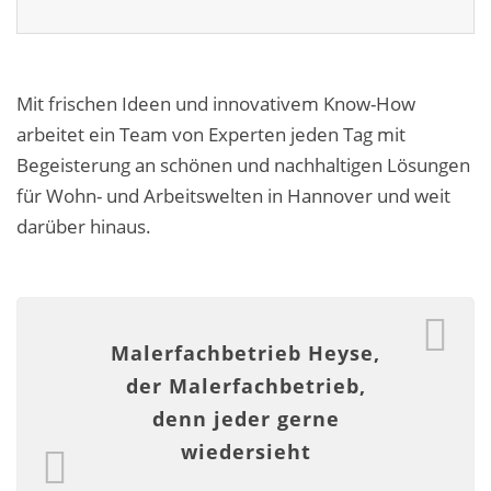
Fassadensanierung
Fugenlos
Mit frischen Ideen und innovativem Know-How
Kalkkind-Fachbetrieb – Sumpfkalk-Oberflächen
arbeitet ein Team von Experten jeden Tag mit
Begeisterung an schönen und nachhaltigen Lösungen
Malerarbeiten
für Wohn- und Arbeitswelten in Hannover und weit
Rostoptik
darüber hinaus.
Tapezierarbeiten
Wandbegrünungen
Malerfachbetrieb Heyse,
Wärmedämmung / WDVS
der Malerfachbetrieb,
Service ›
denn jeder gerne
wiedersieht
Entspannter Urlaubsservice