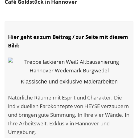
Café Goldstück in Hannover
Malerarbeiten in der Region
Stellenangebote: Maler-Facharbeiter gesucht
Stellenangebot: Backoffice Manager/in
Hier geht es zum Beitrag / zur Seite mit diesem
Bild:
Leistungen ›
Altbausanierung
Betonoptik
Klassische und exklusive Malerarbeiten
Bodenbeläge & Designböden
Natürliche Räume mit Esprit und Charakter: Die
Business Feng-Shui
individuellen Farbkonzepte von HEYSE verzaubern
und bringen gute Stimmung. In Ihre vier Wände. In
Der gesunde Raum
Ihre Arbeitswelt. Exklusiv in Hannover und
Echtmetalloptik
Umgebung.