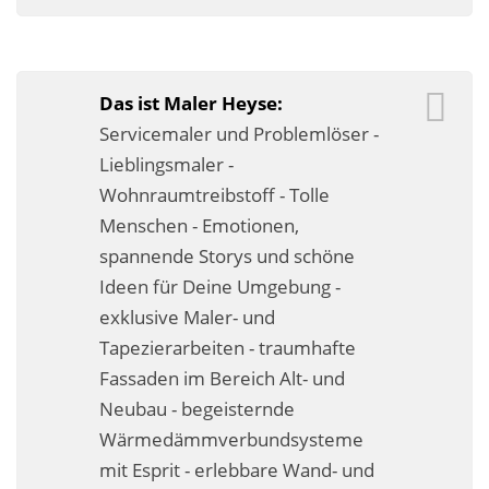
Business-Lösungen
Premium-Lösungen
Das ist Maler Heyse:
Meine gute Empfehlung
Servicemaler und Problemlöser -
Lieblingsmaler -
Arbeitsbühne mieten
Wohnraumtreibstoff - Tolle
Heyse Lifestyle
Menschen - Emotionen,
spannende Storys und schöne
Kontakt
Ideen für Deine Umgebung -
Navigation schließen
exklusive Maler- und
Tapezierarbeiten - traumhafte
Fassaden im Bereich Alt- und
Neubau - begeisternde
Wärmedämmverbundsysteme
mit Esprit - erlebbare Wand- und