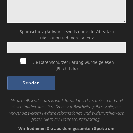
Spamschutz (Antwort jeweils ohne der/die/das)
Die Hauptstadt von Italien?
Die
Datenschutzerklärung
wurde gelesen
(Pflichtfeld)
Mit dem Absenden des Kontaktformulars erklären Sie sich damit
einverstanden, dass Ihre Daten zur Bearbeitung Ihres Anliegens
verwendet werden (Weitere Informationen und Widerrufshinweise
finden Sie in der
Datenschutzerklärung
).
Wir bedienen Sie aus dem gesamten Spektrum