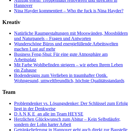
Auftrag erteilt! Treppenhaus renovieren und streichen in
Hannover
Nina Hayder kommentiert – Who the fuck is Nina Hayder?
Kreativ
Natürliche Raumgestaltungen mit Mooswänden, Moosbildern
und Naturpanels – Fragen und Antworten
Wunderschöne Büros und energiefüllende Arbeitswelten
machen Lust auf mehr
Business Feng-Shui: Für eine gute Atmosphäre am
Arbeitsplatz
Mit Farbe Wohlbefinden steigern – wir geben Ihrem Leben
ein Zuhause
Bodendesigns zum Verlieben in traumhafter Optik.
Wohngesund, umweltfreundlich, höchste Qualitätsstandards
Team
Problemdenker vs. Lösungsdenker: Der Schlüssel zum Erfolg
liegt in der Denkweise
D A N K E an alle im Team HEYSE
Herzlichen Glückwunsch zum Abitur – Kein Selbstläufer,
sondern der Lohn harter Arbeit
Getränkelieferung in Hannover geht auch direkt zur Baustelle