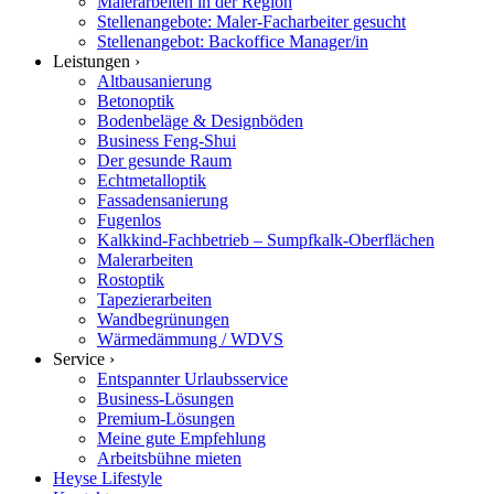
Malerarbeiten in der Region
Stellenangebote: Maler-Facharbeiter gesucht
Stellenangebot: Backoffice Manager/in
Leistungen ›
Altbausanierung
Betonoptik
Bodenbeläge & Designböden
Business Feng-Shui
Der gesunde Raum
Echtmetalloptik
Fassadensanierung
Fugenlos
Kalkkind-Fachbetrieb – Sumpfkalk-Oberflächen
Malerarbeiten
Rostoptik
Tapezierarbeiten
Wandbegrünungen
Wärmedämmung / WDVS
Service ›
Entspannter Urlaubsservice
Business-Lösungen
Premium-Lösungen
Meine gute Empfehlung
Arbeitsbühne mieten
Heyse Lifestyle