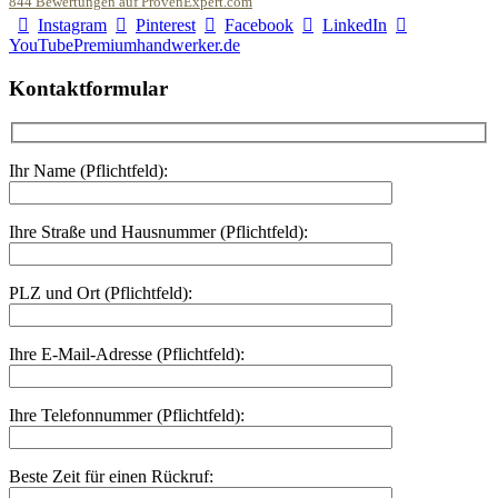
844
Bewertungen auf ProvenExpert.com
Instagram
Pinterest
Facebook
LinkedIn
Malerfachbetrieb HEYSE GmbH & Co.KG
YouTube
Premiumhandwerker.de
Kontaktformular
Ihr Name (Pflichtfeld):
Ihre Straße und Hausnummer (Pflichtfeld):
PLZ und Ort (Pflichtfeld):
Ihre E-Mail-Adresse (Pflichtfeld):
Ihre Telefonnummer (Pflichtfeld):
Beste Zeit für einen Rückruf: