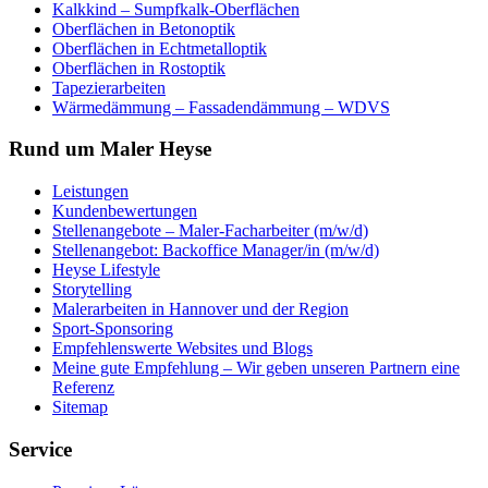
Kalkkind – Sumpfkalk-Oberflächen
Oberflächen in Betonoptik
Oberflächen in Echtmetalloptik
Oberflächen in Rostoptik
Tapezierarbeiten
Wärmedämmung – Fassadendämmung – WDVS
Rund um Maler Heyse
Leistungen
Kundenbewertungen
Stellenangebote – Maler-Facharbeiter (m/w/d)
Stellenangebot: Backoffice Manager/in (m/w/d)
Heyse Lifestyle
Storytelling
Malerarbeiten in Hannover und der Region
Sport-Sponsoring
Empfehlenswerte Websites und Blogs
Meine gute Empfehlung – Wir geben unseren Partnern eine
Referenz
Sitemap
Service