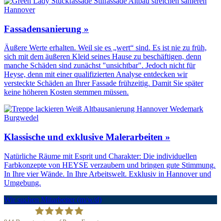
Fassadensanierung »
Äußere Werte erhalten. Weil sie es „wert“ sind. Es ist nie zu früh,
sich mit dem äußeren Kleid seines Hause zu beschäftigen, denn
manche Schäden sind zunächst "unsichtbar". Jedoch nicht für
Heyse, denn mit einer qualifizierten Analyse entdecken wir
versteckte Schäden an Ihrer Fassade frühzeitig. Damit Sie später
keine höheren Kosten stemmen müssen.
Klassische und exklusive Malerarbeiten »
Natürliche Räume mit Esprit und Charakter: Die individuellen
Farbkonzepte von HEYSE verzaubern und bringen gute Stimmung.
In Ihre vier Wände. In Ihre Arbeitswelt. Exklusiv in Hannover und
Umgebung.
Wir suchen Mitarbeiter (m/w/d)