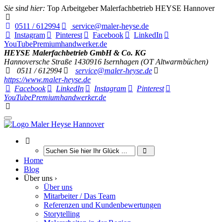
Sie sind hier:
Top Arbeitgeber Malerfachbetrieb HEYSE Hannover
0511 / 612994
service@maler-heyse.de
Instagram
Pinterest
Facebook
LinkedIn
YouTube
Premiumhandwerker.de
HEYSE Malerfachbetrieb GmbH & Co. KG
Hannoversche Straße 14
30916
Isernhagen (OT Altwarmbüchen)
0511 / 612994
service@maler-heyse.de
https://www.maler-heyse.de
Facebook
LinkedIn
Instagram
Pinterest
YouTube
Premiumhandwerker.de
Home
Blog
Über uns ›
Über uns
Mitarbeiter / Das Team
Referenzen und Kundenbewertungen
Storytelling