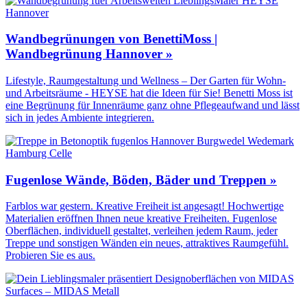
Wandbegrünungen von BenettiMoss |
Wandbegrünung Hannover »
Lifestyle, Raumgestaltung und Wellness – Der Garten für Wohn-
und Arbeitsräume - HEYSE hat die Ideen für Sie! Benetti Moss ist
eine Begrünung für Innenräume ganz ohne Pflegeaufwand und lässt
sich in jedes Ambiente integrieren.
Fugenlose Wände, Böden, Bäder und Treppen »
Farblos war gestern. Kreative Freiheit ist angesagt! Hochwertige
Materialien eröffnen Ihnen neue kreative Freiheiten. Fugenlose
Oberflächen, individuell gestaltet, verleihen jedem Raum, jeder
Treppe und sonstigen Wänden ein neues, attraktives Raumgefühl.
Probieren Sie es aus.