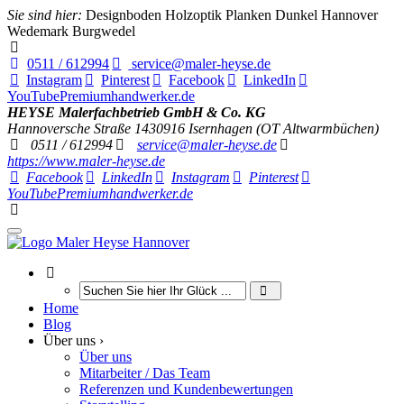
Sie sind hier:
Designboden Holzoptik Planken Dunkel Hannover
Wedemark Burgwedel
0511 / 612994
service@maler-heyse.de
Instagram
Pinterest
Facebook
LinkedIn
YouTube
Premiumhandwerker.de
HEYSE Malerfachbetrieb GmbH & Co. KG
Hannoversche Straße 14
30916
Isernhagen (OT Altwarmbüchen)
0511 / 612994
service@maler-heyse.de
https://www.maler-heyse.de
Facebook
LinkedIn
Instagram
Pinterest
YouTube
Premiumhandwerker.de
Home
Blog
Über uns ›
Über uns
Mitarbeiter / Das Team
Referenzen und Kundenbewertungen