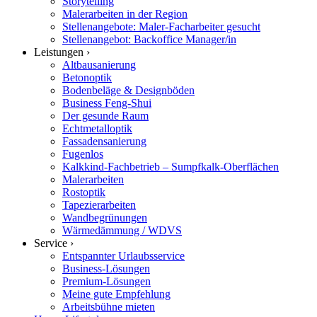
Storytelling
Malerarbeiten in der Region
Stellenangebote: Maler-Facharbeiter gesucht
Stellenangebot: Backoffice Manager/in
Leistungen ›
Altbausanierung
Betonoptik
Bodenbeläge & Designböden
Business Feng-Shui
Der gesunde Raum
Echtmetalloptik
Fassadensanierung
Fugenlos
Kalkkind-Fachbetrieb – Sumpfkalk-Oberflächen
Malerarbeiten
Rostoptik
Tapezierarbeiten
Wandbegrünungen
Wärmedämmung / WDVS
Service ›
Entspannter Urlaubsservice
Business-Lösungen
Premium-Lösungen
Meine gute Empfehlung
Arbeitsbühne mieten