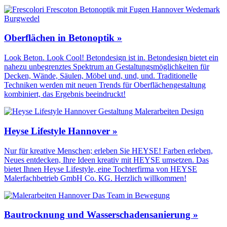
Oberflächen in Betonoptik »
Look Beton. Look Cool! Betondesign ist in. Betondesign bietet ein
nahezu unbegrenztes Spektrum an Gestaltungs­möglichkeiten für
Decken, Wände, Säulen, Möbel und, und, und. Traditionelle
Techniken werden mit neuen Trends für Oberflächen­gestaltung
kombiniert, das Ergebnis beeindruckt!
Heyse Lifestyle Hannover »
Nur für kreative Menschen; erleben Sie HEYSE! Farben erleben,
Neues entdecken, Ihre Ideen kreativ mit HEYSE umsetzen. Das
bietet Ihnen Heyse Lifestyle, eine Tochterfirma von HEYSE
Malerfachbetrieb GmbH Co. KG. Herzlich willkommen!
Bautrocknung und Wasserschadensanierung »