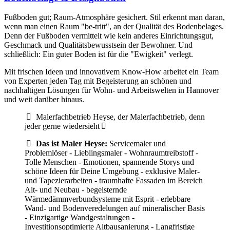
Fußboden gut; Raum-Atmosphäre gesichert. Stil erkennt man daran,
wenn man einen Raum "be-tritt", an der Qualität des Boden­belages.
Denn der Fuß­boden vermittelt wie kein anderes Einrichtungs­gut,
Geschmack und Qualitäts­bewusstsein der Bewohner. Und
schließlich: Ein guter Boden ist für die "Ewigkeit" verlegt.
Mit frischen Ideen und innovativem Know-How arbeitet ein Team
von Experten jeden Tag mit Begeisterung an schönen und
nachhaltigen Lösungen für Wohn- und Arbeitswelten in Hannover
und weit darüber hinaus.
Malerfachbetrieb Heyse, der Malerfachbetrieb, denn
jeder gerne wiedersieht
Das ist Maler Heyse:
Servicemaler und
Problemlöser - Lieblingsmaler - Wohnraumtreibstoff -
Tolle Menschen - Emotionen, spannende Storys und
schöne Ideen für Deine Umgebung - exklusive Maler-
und Tapezierarbeiten - traumhafte Fassaden im Bereich
Alt- und Neubau - begeisternde
Wärmedämmverbundsysteme mit Esprit - erlebbare
Wand- und Bodenveredelungen auf mineralischer Basis
- Einzigartige Wandgestaltungen -
Investitionsoptimierte Altbausanierung - Langfristige