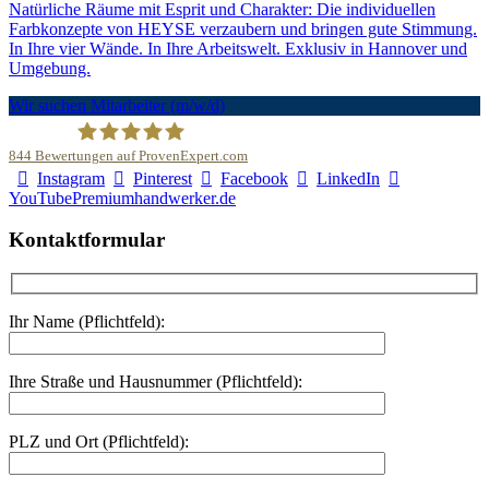
Natürliche Räume mit Esprit und Charakter: Die individuellen
Farbkonzepte von HEYSE verzaubern und bringen gute Stimmung.
In Ihre vier Wände. In Ihre Arbeitswelt. Exklusiv in Hannover und
Umgebung.
Wir suchen Mitarbeiter (m/w/d)
844
Bewertungen auf ProvenExpert.com
Instagram
Pinterest
Facebook
LinkedIn
Malerfachbetrieb HEYSE GmbH & Co.KG
YouTube
Premiumhandwerker.de
Kontaktformular
Ihr Name (Pflichtfeld):
Ihre Straße und Hausnummer (Pflichtfeld):
PLZ und Ort (Pflichtfeld):