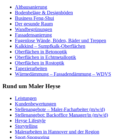
Altbausanierung
Bodenbeläge & Designböden
Business Feng-Shui
Der gesunde Raum
Wandbegrünungen
Fassadensanierung
Fugenlose Wände, Böden, Bäder und Treppen
Kalkkind – Sumpfkalk-Oberflächen
Oberflächen in Betonoptik
Oberflächen in Echtmetalloptik
Oberflächen in Rostoptik
Tapezierarbeiten
Wärmedämmung – Fassadendämmung – WDVS
Rund um Maler Heyse
Leistungen
Kundenbewertungen
Stellenangebote – Maler-Facharbeiter (m/w/d)
Stellenangebot: Backoffice Manager/in (m/w/d)
Heyse Lifestyle
Storytelling
Malerarbeiten in Hannover und der Region
Sport-Sponsoring