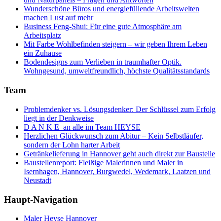
Wunderschöne Büros und energiefüllende Arbeitswelten
machen Lust auf mehr
Business Feng-Shui: Für eine gute Atmosphäre am
Arbeitsplatz
Mit Farbe Wohlbefinden steigern – wir geben Ihrem Leben
ein Zuhause
Bodendesigns zum Verlieben in traumhafter Optik.
Wohngesund, umweltfreundlich, höchste Qualitätsstandards
Team
Problemdenker vs. Lösungsdenker: Der Schlüssel zum Erfolg
liegt in der Denkweise
D A N K E an alle im Team HEYSE
Herzlichen Glückwunsch zum Abitur – Kein Selbstläufer,
sondern der Lohn harter Arbeit
Getränkelieferung in Hannover geht auch direkt zur Baustelle
Baustellenreport: Fleißige Malerinnen und Maler in
Isernhagen, Hannover, Burgwedel, Wedemark, Laatzen und
Neustadt
Haupt-Navigation
Maler Heyse Hannover