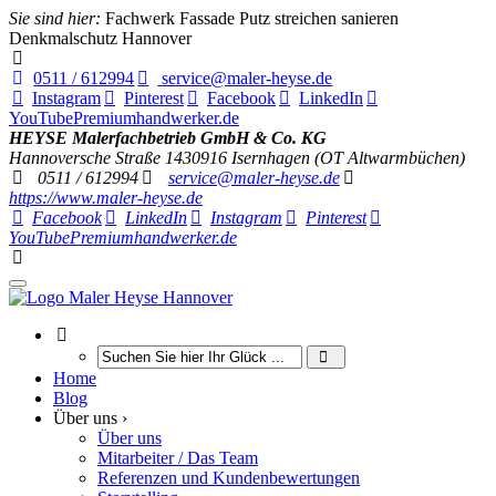
Sie sind hier:
Fachwerk Fassade Putz streichen sanieren
Denkmalschutz Hannover
0511 / 612994
service@maler-heyse.de
Instagram
Pinterest
Facebook
LinkedIn
YouTube
Premiumhandwerker.de
HEYSE Malerfachbetrieb GmbH & Co. KG
Hannoversche Straße 14
30916
Isernhagen (OT Altwarmbüchen)
0511 / 612994
service@maler-heyse.de
https://www.maler-heyse.de
Facebook
LinkedIn
Instagram
Pinterest
YouTube
Premiumhandwerker.de
Home
Blog
Über uns ›
Über uns
Mitarbeiter / Das Team
Referenzen und Kundenbewertungen