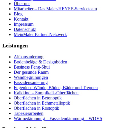
Über uns
Mitarbeiter – Das Maler-HEYSE-Serviceteam
Blog
Kontakt
Impressum
Datenschutz
MeinMaler Partner-Netzwerk
Leistungen
Altbausanierung
Bodenbeläge & Designböden
Business Feng-Shui
Der gesunde Raum
Wandbegrünungen
Fassadensanierung
Fugenlose Wände, Böden, Bäder und Treppen
Kalkkind – Sumpfkalk-Oberflächen
Oberflächen in Betonoptik
Oberflächen in Echtmetalloptik
Oberflächen in Rostoptik
Tapezierarbeiten
Wärmedämmung – Fassadendämmung – WDVS