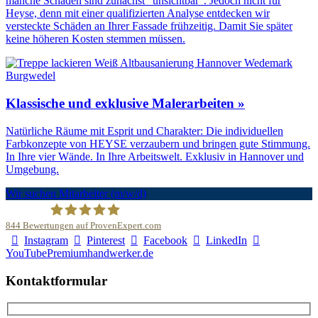
manche Schäden sind zunächst "unsichtbar". Jedoch nicht für
Heyse, denn mit einer qualifizierten Analyse entdecken wir
versteckte Schäden an Ihrer Fassade frühzeitig. Damit Sie später
keine höheren Kosten stemmen müssen.
Klassische und exklusive Malerarbeiten »
Natürliche Räume mit Esprit und Charakter: Die individuellen
Farbkonzepte von HEYSE verzaubern und bringen gute Stimmung.
In Ihre vier Wände. In Ihre Arbeitswelt. Exklusiv in Hannover und
Umgebung.
Wir suchen Mitarbeiter (m/w/d)
844
Bewertungen auf ProvenExpert.com
Instagram
Pinterest
Facebook
LinkedIn
Malerfachbetrieb HEYSE GmbH & Co.KG
YouTube
Premiumhandwerker.de
Kontaktformular