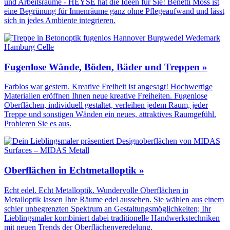
und Arbeitsräume - HEYSE hat die Ideen für Sie! Benetti Moss ist
eine Begrünung für Innenräume ganz ohne Pflegeaufwand und lässt
sich in jedes Ambiente integrieren.
Fugenlose Wände, Böden, Bäder und Treppen »
Farblos war gestern. Kreative Freiheit ist angesagt! Hochwertige
Materialien eröffnen Ihnen neue kreative Freiheiten. Fugenlose
Oberflächen, individuell gestaltet, verleihen jedem Raum, jeder
Treppe und sonstigen Wänden ein neues, attraktives Raumgefühl.
Probieren Sie es aus.
Oberflächen in Echtmetalloptik »
Echt edel. Echt Metalloptik. Wundervolle Oberflächen in
Metalloptik lassen Ihre Räume edel aussehen. Sie wählen aus einem
schier unbegrenzten Spektrum an Gestaltungs­möglichkeiten; Ihr
Lieblingsmaler kombiniert dabei traditionelle Handwerks­techniken
mit neuen Trends der Oberflächen­veredelung.