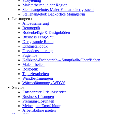
Storytelling
Malerarbeiten in der Region
Stellenangebote: Maler-Facharbeiter gesucht
Stellenangebot: Backoffice Manager/in
Leistungen ›
Altbausanierung
Betonoptik
Bodenbeläge & Designböden
Business Feng-Shui
Der gesunde Raum
Echtmetalloptik
Fassadensanierung
Fugenlos
Kalkkind-Fachbetrieb – Sumpfkalk-Oberflächen
Malerarbeiten
Rostoptik
Tapezierarbeiten
Wandbegrünungen
Wärmedämmung / WDVS
Service ›
Entspannter Urlaubsservice
Business-Lösungen
Premium-Lösungen
Meine gute Empfehlung
Arbeitsbühne mieten