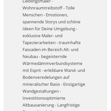
Lieblingsmaler -
Fassadensanierung
Wohnraumtreibstoff - Tolle
Menschen - Emotionen,
Fugenlos
spannende Storys und schöne
Kalkkind-Fachbetrieb – Sumpfkalk-Oberflächen
Ideen für Deine Umgebung -
exklusive Maler- und
Malerarbeiten
Tapezierarbeiten - traumhafte
Rostoptik
Fassaden im Bereich Alt- und
Neubau - begeisternde
Tapezierarbeiten
Wärmedämmverbundsysteme
mit Esprit - erlebbare Wand- und
Wandbegrünungen
Bodenveredelungen auf
Wärmedämmung / WDVS
mineralischer Basis - Einzigartige
Wandgestaltungen -
Service ›
Investitionsoptimierte
Entspannter Urlaubsservice
Altbausanierung - Langfristige