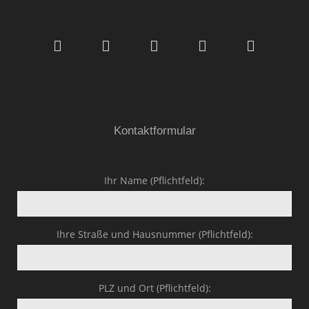
Malerfachbetrieb HEYSE
GmbH & Co.KG
Kontaktformular
Ihr Name (Pflichtfeld):
Ihre Straße und Hausnummer (Pflichtfeld):
PLZ und Ort (Pflichtfeld):