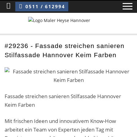
Sie sind hier:
Fassade streichen sanieren Stilfassade Hannover Keim Farben
0511 / 612994
Home
#29236 - Fassade streichen sanieren
Stilfassade Hannover Keim Farben
Blog
Über uns ›
Über uns
Fassade streichen sanieren Stilfassade Hannover
Mitarbeiter / Das Team
Keim Farben
Referenzen und Kundenbewertungen
Mit frischen Ideen und innovativem Know-How
Storytelling
arbeitet ein Team von Experten jeden Tag mit