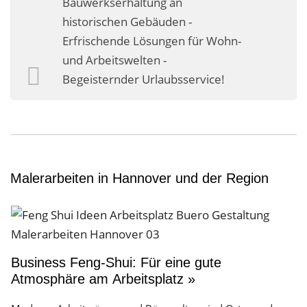
Bauwerkserhaltung an
Business-Lösungen
historischen Gebäuden -
Erfrischende Lösungen für Wohn-
Premium-Lösungen
und Arbeitswelten -
Meine gute Empfehlung
Begeisternder Urlaubsservice!
Arbeitsbühne mieten
Heyse Lifestyle
Kontakt
Malerarbeiten in Hannover und der Region
Navigation schließen
Business Feng-Shui: Für eine gute
Atmosphäre am Arbeitsplatz »