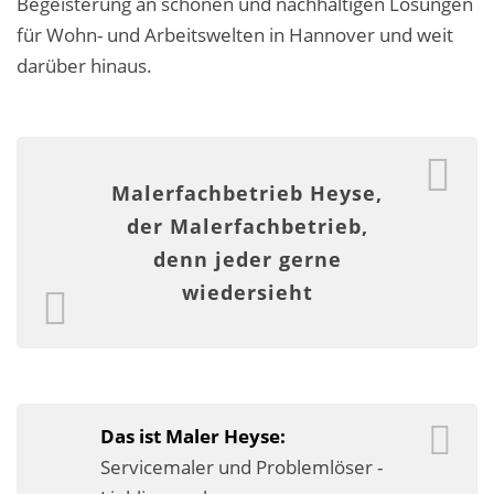
Begeisterung an schönen und nachhaltigen Lösungen
Malerarbeiten in der Region
für Wohn- und Arbeitswelten in Hannover und weit
darüber hinaus.
Stellenangebote: Maler-Facharbeiter gesucht
Stellenangebot: Backoffice Manager/in
Leistungen ›
Malerfachbetrieb Heyse,
Altbausanierung
der Malerfachbetrieb,
denn jeder gerne
Betonoptik
wiedersieht
Bodenbeläge & Designböden
Business Feng-Shui
Der gesunde Raum
Das ist Maler Heyse:
Echtmetalloptik
Servicemaler und Problemlöser -