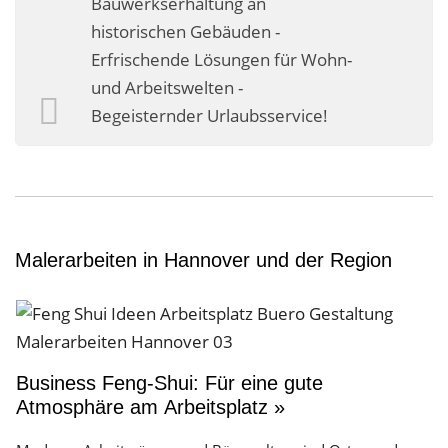
Bauwerkserhaltung an
Business-Lösungen
historischen Gebäuden -
Erfrischende Lösungen für Wohn-
Premium-Lösungen
und Arbeitswelten -
Meine gute Empfehlung
Begeisternder Urlaubsservice!
Arbeitsbühne mieten
Heyse Lifestyle
Kontakt
Malerarbeiten in Hannover und der Region
Navigation schließen
Business Feng-Shui: Für eine gute
Atmosphäre am Arbeitsplatz »