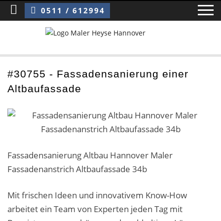
Sie sind hier:
Fassadensanierung einer Altbaufassade
0511 / 612994
Home
#30755 - Fassadensanierung einer
Altbaufassade
Blog
Über uns ›
Über uns
Fassadensanierung Altbau Hannover Maler
Mitarbeiter / Das Team
Fassadenanstrich Altbaufassade 34b
Referenzen und Kundenbewertungen
Mit frischen Ideen und innovativem Know-How
Storytelling
arbeitet ein Team von Experten jeden Tag mit