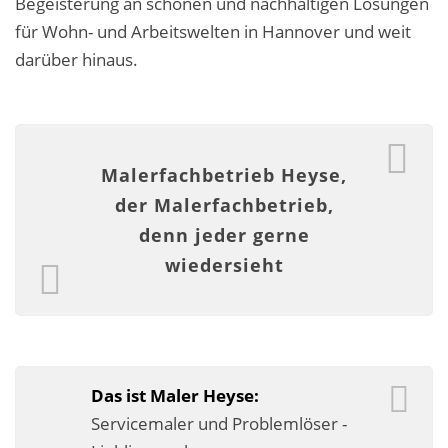
Begeisterung an schönen und nachhaltigen Lösungen
Malerarbeiten in der Region
für Wohn- und Arbeitswelten in Hannover und weit
darüber hinaus.
Stellenangebote: Maler-Facharbeiter gesucht
Stellenangebot: Backoffice Manager/in
Leistungen ›
Malerfachbetrieb Heyse,
Altbausanierung
der Malerfachbetrieb,
denn jeder gerne
Betonoptik
wiedersieht
Bodenbeläge & Designböden
Business Feng-Shui
Der gesunde Raum
Das ist Maler Heyse:
Echtmetalloptik
Servicemaler und Problemlöser -