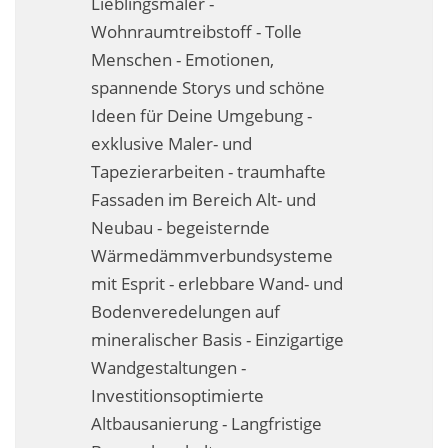
Lieblingsmaler -
Fassadensanierung
Wohnraumtreibstoff - Tolle
Menschen - Emotionen,
Fugenlos
spannende Storys und schöne
Kalkkind-Fachbetrieb – Sumpfkalk-Oberflächen
Ideen für Deine Umgebung -
exklusive Maler- und
Malerarbeiten
Tapezierarbeiten - traumhafte
Rostoptik
Fassaden im Bereich Alt- und
Neubau - begeisternde
Tapezierarbeiten
Wärmedämmverbundsysteme
mit Esprit - erlebbare Wand- und
Wandbegrünungen
Bodenveredelungen auf
Wärmedämmung / WDVS
mineralischer Basis - Einzigartige
Wandgestaltungen -
Service ›
Investitionsoptimierte
Entspannter Urlaubsservice
Altbausanierung - Langfristige