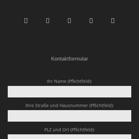
Malerfachbetrieb HEYSE
GmbH & Co.KG
Kontaktformular
Ihr Name (Pflichtfeld):
Ihre Straße und Hausnummer (Pflichtfeld):
PLZ und Ort (Pflichtfeld):