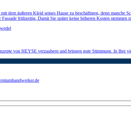
sich mit dem äußeren Kleid seines Hause zu beschäftigen, denn manche S
er Fassade frühzeitig. Damit Sie später keine höheren Kosten stemmen 
konzepte von HEYSE verzaubern und bringen gute Stimmung. In Ihre v
emiumhandwerker.de