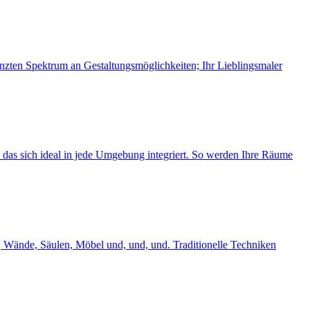
nzten Spektrum an Gestaltungs­möglichkeiten; Ihr Lieblingsmaler
 das sich ideal in jede Umgebung integriert. So werden Ihre Räume
, Wände, Säulen, Möbel und, und, und. Traditionelle Techniken