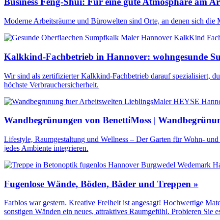
Business Feng-Shui: Für eine gute Atmosphäre am Arb
Moderne Arbeitsräume und Bürowelten sind Orte, an denen sich die Mi
Kalkkind-Fachbetrieb in Hannover: wohngesunde Su
Wir sind als zertifizierter Kalkkind-Fachbetrieb darauf spezialisiert
höchste Verbrauchersicherheit.
Wandbegrünungen von BenettiMoss | Wandbegrünu
Lifestyle, Raumgestaltung und Wellness – Der Garten für Wohn- und 
jedes Ambiente integrieren.
Fugenlose Wände, Böden, Bäder und Treppen »
Farblos war gestern. Kreative Freiheit ist angesagt! Hochwertige Mate
sonstigen Wänden ein neues, attraktives Raumgefühl. Probieren Sie es