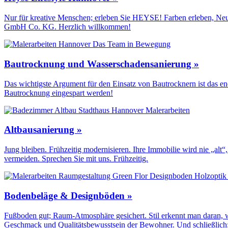
Nur für kreative Menschen; erleben Sie HEYSE! Farben erleben, Neu
GmbH Co. KG. Herzlich willkommen!
Bautrocknung und Wasserschadensanierung »
Das wichtigste Argument für den Einsatz von Bautrocknern ist das en
Bautrocknung eingespart werden!
Altbausanierung »
Jung bleiben. Frühzeitig modernisieren. Ihre Immobilie wird nie „a
vermeiden. Sprechen Sie mit uns. Frühzeitig.
Bodenbeläge & Designböden »
Fußboden gut; Raum-Atmosphäre gesichert. Stil erkennt man daran, we
Geschmack und Qualitäts­bewusstsein der Bewohner. Und schließlich: 