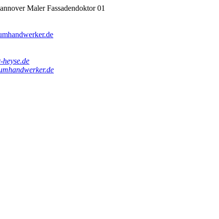
Hannover Maler Fassadendoktor 01
umhandwerker.de
-heyse.de
umhandwerker.de