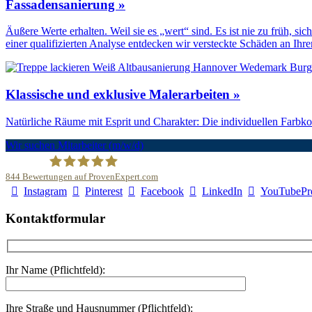
Fassadensanierung »
Äußere Werte erhalten. Weil sie es „wert“ sind. Es ist nie zu früh, 
einer qualifizierten Analyse entdecken wir versteckte Schäden an Ihr
Klassische und exklusive Malerarbeiten »
Natürliche Räume mit Esprit und Charakter: Die individuellen Farb
Wir suchen Mitarbeiter (m/w/d)
844
Bewertungen auf ProvenExpert.com
Instagram
Pinterest
Facebook
LinkedIn
YouTube
Pr
Malerfachbetrieb HEYSE GmbH & Co.KG
Kontaktformular
Ihr Name (Pflichtfeld):
Ihre Straße und Hausnummer (Pflichtfeld):