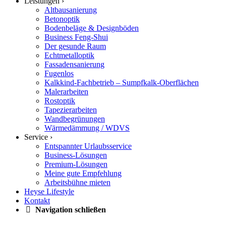
Leistungen ›
Altbausanierung
Betonoptik
Bodenbeläge & Designböden
Business Feng-Shui
Der gesunde Raum
Echtmetalloptik
Fassadensanierung
Fugenlos
Kalkkind-Fachbetrieb – Sumpfkalk-Oberflächen
Malerarbeiten
Rostoptik
Tapezierarbeiten
Wandbegrünungen
Wärmedämmung / WDVS
Service ›
Entspannter Urlaubsservice
Business-Lösungen
Premium-Lösungen
Meine gute Empfehlung
Arbeitsbühne mieten
Heyse Lifestyle
Kontakt
Navigation schließen