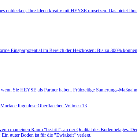
es entdecken, Ihre Ideen kreativ mit HEYSE umsetzen. Das bietet Ihn
orme Einsparpotential im Bereich der Heizkosten: Bis zu 300% können i
lt“, wenn Sie HEYSE als Partner haben. Frühzeitige Sanierungs-Maßnah
nn man einen Raum "be-tritt", an der Qualität des Boden­belages. Denn
Ein guter Boden ist für die "Ewigkeit" verlegt.