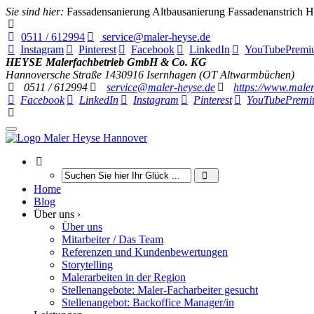
Sie sind hier:
Fassadensanierung Altbausanierung Fassadenanstrich 
0511 / 612994
service@maler-heyse.de
Instagram
Pinterest
Facebook
LinkedIn
YouTube
Premi
HEYSE Malerfachbetrieb GmbH & Co. KG
Hannoversche Straße 14
30916
Isernhagen (OT Altwarmbüchen)
0511 / 612994
service@maler-heyse.de
https://www.maler
Facebook
LinkedIn
Instagram
Pinterest
YouTube
Premi
Home
Blog
Über uns ›
Über uns
Mitarbeiter / Das Team
Referenzen und Kundenbewertungen
Storytelling
Malerarbeiten in der Region
Stellenangebote: Maler-Facharbeiter gesucht
Stellenangebot: Backoffice Manager/in