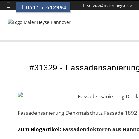
Sie sind hier:
Fassadensanier
service@maler-heyse.de
0511 / 612994
#31329 - Fassadensanierun
Fassadensanierung Denkmalschutz Fassade 1892 F
Zum Blogartikel:
Fassadendoktoren aus Hannov