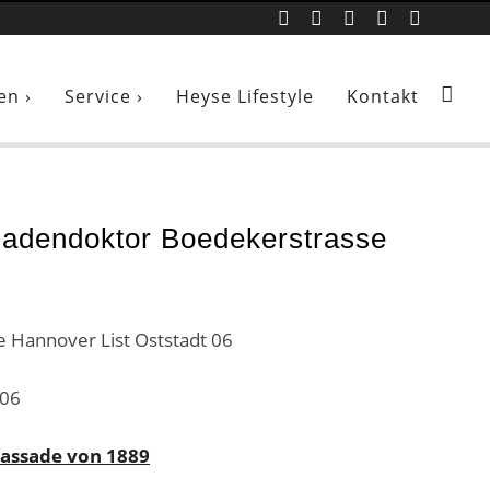
 Hannover List Oststadt 06
en ›
Service ›
Heyse Lifestyle
Kontakt
adendoktor Boedekerstrasse
 06
Fassade von 1889