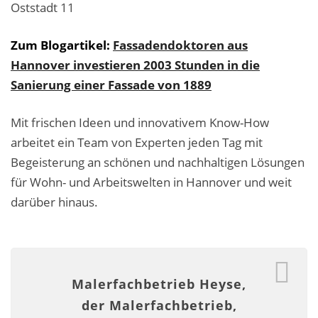
Oststadt 11
Malerarbeiten in der Region
Stellenangebote: Maler-Facharbeiter gesucht
Zum Blogartikel:
Fassadendoktoren aus
Hannover investieren 2003 Stunden in die
Stellenangebot: Backoffice Manager/in
Sanierung einer Fassade von 1889
Leistungen ›
Mit frischen Ideen und innovativem Know-How
Altbausanierung
arbeitet ein Team von Experten jeden Tag mit
Begeisterung an schönen und nachhaltigen Lösungen
Betonoptik
für Wohn- und Arbeitswelten in Hannover und weit
darüber hinaus.
Bodenbeläge & Designböden
Business Feng-Shui
Der gesunde Raum
Malerfachbetrieb Heyse,
Echtmetalloptik
der Malerfachbetrieb,