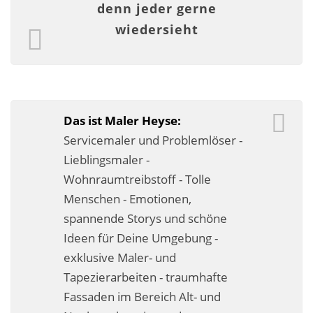
denn jeder gerne
Fassadensanierung
wiedersieht
Fugenlos
Kalkkind-Fachbetrieb – Sumpfkalk-Oberflächen
Malerarbeiten
Das ist Maler Heyse:
Rostoptik
Servicemaler und Problemlöser -
Lieblingsmaler -
Tapezierarbeiten
Wohnraumtreibstoff - Tolle
Menschen - Emotionen,
Wandbegrünungen
spannende Storys und schöne
Wärmedämmung / WDVS
Ideen für Deine Umgebung -
exklusive Maler- und
Service ›
Tapezierarbeiten - traumhafte
Entspannter Urlaubsservice
Fassaden im Bereich Alt- und