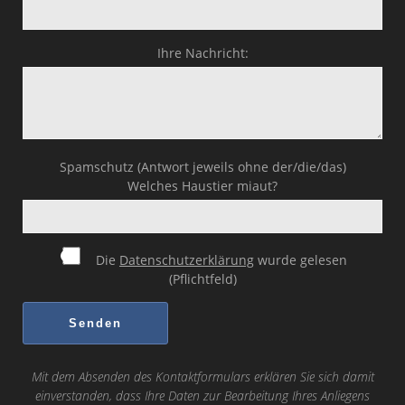
Ihre Nachricht:
Spamschutz (Antwort jeweils ohne der/die/das)
Welches Haustier miaut?
Die
Datenschutzerklärung
wurde gelesen
(Pflichtfeld)
Mit dem Absenden des Kontaktformulars erklären Sie sich damit
einverstanden, dass Ihre Daten zur Bearbeitung Ihres Anliegens