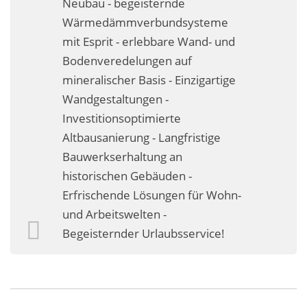
Neubau - begeisternde
Business-Lösungen
Wärmedämmverbundsysteme
mit Esprit - erlebbare Wand- und
Premium-Lösungen
Bodenveredelungen auf
Meine gute Empfehlung
mineralischer Basis - Einzigartige
Wandgestaltungen -
Arbeitsbühne mieten
Investitionsoptimierte
Heyse Lifestyle
Altbausanierung - Langfristige
Bauwerkserhaltung an
Kontakt
historischen Gebäuden -
Erfrischende Lösungen für Wohn-
Navigation schließen
und Arbeitswelten -
Begeisternder Urlaubsservice!