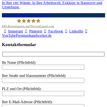
In Ihre vier Wände. In Ihre Arbeitswelt. Exklusiv in Hannover und
Umgebung.
Wir suchen Mitarbeiter (m/w/d)
844
Bewertungen auf ProvenExpert.com
Instagram
Pinterest
Facebook
LinkedIn
Malerfachbetrieb HEYSE GmbH & Co.KG
YouTube
Premiumhandwerker.de
Kontaktformular
Ihr Name (Pflichtfeld):
Ihre Straße und Hausnummer (Pflichtfeld):
PLZ und Ort (Pflichtfeld):
Ihre E-Mail-Adresse (Pflichtfeld):