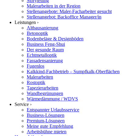
Storytelling
Malerarbeiten in der Region
Stellenangebote: Maler-Facharbeiter gesucht
Stellenangebot: Backoffice Manager/in
Leistungen ›
Altbausanierung
Betonoptik
Bodenbeläge & Designböden
Business Feng-Shui
Der gesunde Raum
Echtmetalloptik
Fassadensanierung
Fugenlos
Kalkkind-Fachbetrieb – Sumpfkalk-Oberflächen
Malerarbeiten
Rostoptik
Tapezierarbeiten
Wandbegrünungen
Wärmedämmung / WDVS
Service ›
Entspannter Urlaubsservice
Business-Lösungen
Premium-Lösungen
Meine gute Empfehlung
Arbeitsbühne mieten