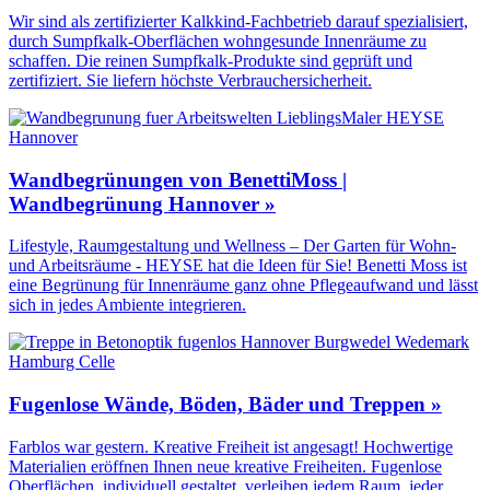
Wir sind als zertifizierter Kalkkind-Fachbetrieb darauf spezialisiert,
durch Sumpfkalk-Oberflächen wohngesunde Innenräume zu
schaffen. Die reinen Sumpfkalk-Produkte sind geprüft und
zertifiziert. Sie liefern höchste Verbrauchersicherheit.
Wandbegrünungen von BenettiMoss |
Wandbegrünung Hannover »
Lifestyle, Raumgestaltung und Wellness – Der Garten für Wohn-
und Arbeitsräume - HEYSE hat die Ideen für Sie! Benetti Moss ist
eine Begrünung für Innenräume ganz ohne Pflegeaufwand und lässt
sich in jedes Ambiente integrieren.
Fugenlose Wände, Böden, Bäder und Treppen »
Farblos war gestern. Kreative Freiheit ist angesagt! Hochwertige
Materialien eröffnen Ihnen neue kreative Freiheiten. Fugenlose
Oberflächen, individuell gestaltet, verleihen jedem Raum, jeder