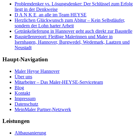
Problemdenker vs. Lösungsdenker: Der Schlüssel zum Erfolg
liegt in der Denkweise
D A N K E an alle im Team HEYSE
Herzlichen Glückwunsch zum Abitur – Kein Selbstläufer,
sondern der Lohn harter Arbeit
Getränkelieferung in Hannover geht auch direkt zur Baustelle
Baustellenreport: Fleißige Malerinnen und Maler in
Isernhagen, Hannover, Burgwedel, Wedemark, Laatzen und
Neustadt
Haupt-Navigation
Maler Heyse Hannover
Über uns
Mitarbeiter – Das Maler-HEYSE-Serviceteam
Blog
Kontakt
Impressum
Datenschutz
MeinMaler Partner-Netzwerk
Leistungen
Altbausanierung