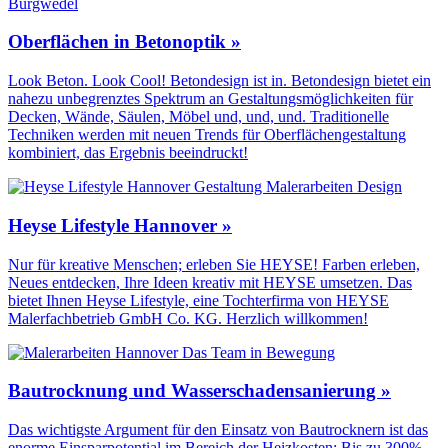
Oberflächen in Betonoptik »
Look Beton. Look Cool! Betondesign ist in. Betondesign bietet ein
nahezu unbegrenztes Spektrum an Gestaltungs­möglichkeiten für
Decken, Wände, Säulen, Möbel und, und, und. Traditionelle
Techniken werden mit neuen Trends für Oberflächen­gestaltung
kombiniert, das Ergebnis beeindruckt!
Heyse Lifestyle Hannover »
Nur für kreative Menschen; erleben Sie HEYSE! Farben erleben,
Neues entdecken, Ihre Ideen kreativ mit HEYSE umsetzen. Das
bietet Ihnen Heyse Lifestyle, eine Tochterfirma von HEYSE
Malerfachbetrieb GmbH Co. KG. Herzlich willkommen!
Bautrocknung und Wasserschadensanierung »
Das wichtigste Argument für den Einsatz von Bautrocknern ist das
enorme Einsparpotential im Bereich der Heizkosten: Bis zu 300%