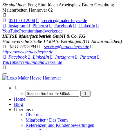
Sie sind hier:
Feng Shui Ideen Arbeitsplatz Buero Gestaltung
Malerarbeiten Hannover 02
0511 / 612994
service@maler-heyse.de
Instagram
Pinterest
Facebook
LinkedIn
YouTube
Premiumhandwerker.de
HEYSE Malerfachbetrieb GmbH & Co. KG
Hannoversche Straße 14
30916
Isernhagen (OT Altwarmbüchen)
0511 / 612994
service@maler-heyse.de
https://www.maler-heyse.de
Facebook
LinkedIn
Instagram
Pinterest
YouTube
Premiumhandwerker.de
Home
Blog
Über uns ›
Über uns
Mitarbeiter / Das Team
Referenzen und Kundenbewertungen