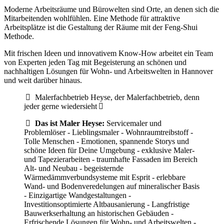
Moderne Arbeitsräume und Bürowelten sind Orte, an denen sich die
Mitarbeitenden wohlfühlen. Eine Methode für attraktive
Arbeitsplätze ist die Gestaltung der Räume mit der Feng-Shui
Methode.
Mit frischen Ideen und innovativem Know-How arbeitet ein Team
von Experten jeden Tag mit Begeisterung an schönen und
nachhaltigen Lösungen für Wohn- und Arbeitswelten in Hannover
und weit darüber hinaus.
Malerfachbetrieb Heyse, der Malerfachbetrieb, denn
jeder gerne wiedersieht
Das ist Maler Heyse:
Servicemaler und
Problemlöser - Lieblingsmaler - Wohnraumtreibstoff -
Tolle Menschen - Emotionen, spannende Storys und
schöne Ideen für Deine Umgebung - exklusive Maler-
und Tapezierarbeiten - traumhafte Fassaden im Bereich
Alt- und Neubau - begeisternde
Wärmedämmverbundsysteme mit Esprit - erlebbare
Wand- und Bodenveredelungen auf mineralischer Basis
- Einzigartige Wandgestaltungen -
Investitionsoptimierte Altbausanierung - Langfristige
Bauwerkserhaltung an historischen Gebäuden -
Erfrischende Lösungen für Wohn- und Arbeitswelten -