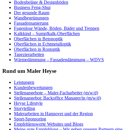
Bodenbeläge & Designböden
Business Feng-Shui
Der gesunde Raum
Wandbegrünungen
Fassadensanierung
Fugenlose Wände, Böden, Bäder und Treppen
Kalkkind – Sumpfkalk-Oberflächen
Oberflächen in Betonoptik
Oberflächen in Echtmetalloptik
Oberflächen in Rostoptik
Tapezierarbeiten
Wärmedämmung – Fassadendämmung – WDVS
Rund um Maler Heyse
Leistungen
Kundenbewertungen
Stellenangebote – Maler-Facharbeiter (m/w/d)
Stellenangebot: Backoffice Manager/in (m/w/d)
Heyse Lifestyle
Storytelling
Malerarbeiten in Hannover und der Region
Sport-Sponsoring
Empfehlenswerte Websites und Blogs
Meine gute Empfehlung – Wir geben unseren Partnern eine