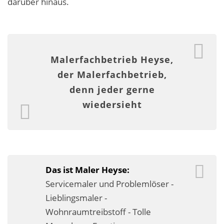
darüber hinaus.
Malerarbeiten in der Region
Stellenangebote: Maler-Facharbeiter gesucht
Stellenangebot: Backoffice Manager/in
Malerfachbetrieb Heyse,
der Malerfachbetrieb,
Leistungen ›
denn jeder gerne
Altbausanierung
wiedersieht
Betonoptik
Bodenbeläge & Designböden
Business Feng-Shui
Das ist Maler Heyse:
Servicemaler und Problemlöser -
Der gesunde Raum
Lieblingsmaler -
Echtmetalloptik
Wohnraumtreibstoff - Tolle