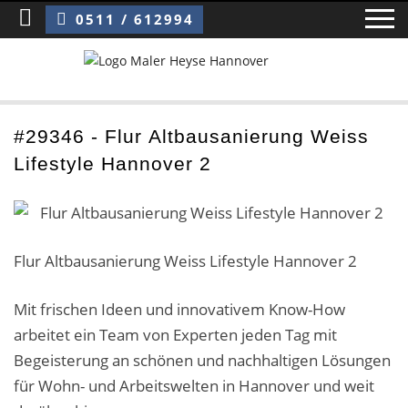
Sie sind hier:
Flur Altbausanierung Weiss Lifestyle Hannover 2
0511 / 612994
Home
#29346 - Flur Altbausanierung Weiss
Lifestyle Hannover 2
Blog
Über uns ›
Über uns
Flur Altbausanierung Weiss Lifestyle Hannover 2
Mitarbeiter / Das Team
Mit frischen Ideen und innovativem Know-How
arbeitet ein Team von Experten jeden Tag mit
Referenzen und Kundenbewertungen
Begeisterung an schönen und nachhaltigen Lösungen
Storytelling
für Wohn- und Arbeitswelten in Hannover und weit