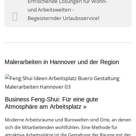
Erfrischende Lösungen für Wohn-
Business-Lösungen
und Arbeitswelten -
Begeisternder Urlaubsservice!
Premium-Lösungen
Meine gute Empfehlung
Arbeitsbühne mieten
Heyse Lifestyle
Malerarbeiten in Hannover und der Region
Kontakt
Navigation schließen
Business Feng-Shui: Für eine gute
Atmosphäre am Arbeitsplatz »
Moderne Arbeitsräume und Bürowelten sind Orte, an denen
sich die Mitarbeitenden wohlfühlen. Eine Methode für
attraktive Arbeitsplätze ist die Gestaltung der Räume mit der