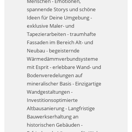
Menschen - Emotionen,
Fassadensanierung
spannende Storys und schöne
Ideen für Deine Umgebung -
Fugenlos
exklusive Maler- und
Kalkkind-Fachbetrieb – Sumpfkalk-Oberflächen
Tapezierarbeiten - traumhafte
Fassaden im Bereich Alt- und
Malerarbeiten
Neubau - begeisternde
Rostoptik
Wärmedämmverbundsysteme
mit Esprit - erlebbare Wand- und
Tapezierarbeiten
Bodenveredelungen auf
mineralischer Basis - Einzigartige
Wandbegrünungen
Wandgestaltungen -
Wärmedämmung / WDVS
Investitionsoptimierte
Altbausanierung - Langfristige
Service ›
Bauwerkserhaltung an
Entspannter Urlaubsservice
historischen Gebäuden -