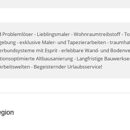
 Problemlöser - Lieblingsmaler - Wohnraumtreibstoff - T
ebung - exklusive Maler- und Tapezierarbeiten - traumhaf
undsysteme mit Esprit - erlebbare Wand- und Bodenvere
itionsoptimierte Altbausanierung - Langfristige Bauwerks
rbeitswelten - Begeisternder Urlaubsservice!
egion