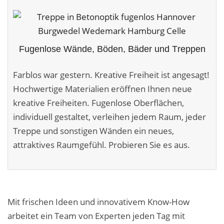
Malerarbeiten in der Region
Stellenangebote: Maler-Facharbeiter gesucht
Fugenlose Wände, Böden, Bäder und Treppen
Stellenangebot: Backoffice Manager/in
Farblos war gestern. Kreative Freiheit ist angesagt!
Leistungen ›
Hochwertige Materialien eröffnen Ihnen neue
Altbausanierung
kreative Freiheiten. Fugenlose Oberflächen,
individuell gestaltet, verleihen jedem Raum, jeder
Betonoptik
Treppe und sonstigen Wänden ein neues,
Bodenbeläge & Designböden
attraktives Raumgefühl. Probieren Sie es aus.
Business Feng-Shui
Der gesunde Raum
Mit frischen Ideen und innovativem Know-How
Echtmetalloptik
arbeitet ein Team von Experten jeden Tag mit