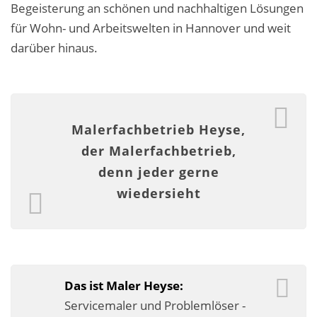
Begeisterung an schönen und nachhaltigen Lösungen
Fassadensanierung
für Wohn- und Arbeitswelten in Hannover und weit
Fugenlos
darüber hinaus.
Kalkkind-Fachbetrieb – Sumpfkalk-Oberflächen
Malerarbeiten
Malerfachbetrieb Heyse,
Rostoptik
der Malerfachbetrieb,
Tapezierarbeiten
denn jeder gerne
wiedersieht
Wandbegrünungen
Wärmedämmung / WDVS
Service ›
Das ist Maler Heyse:
Entspannter Urlaubsservice
Servicemaler und Problemlöser -