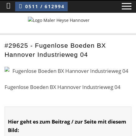
Sie sind hier:
Fugenlose Boeden BX Hannover Industrieweg 04
0511 / 612994
Home
#29625 - Fugenlose Boeden BX
Hannover Industrieweg 04
Blog
Über uns ›
Über uns
Fugenlose Boeden BX Hannover Industrieweg 04
Mitarbeiter / Das Team
Referenzen und Kundenbewertungen
Hier geht es zum Beitrag / zur Seite mit diesem
Storytelling
Bild: