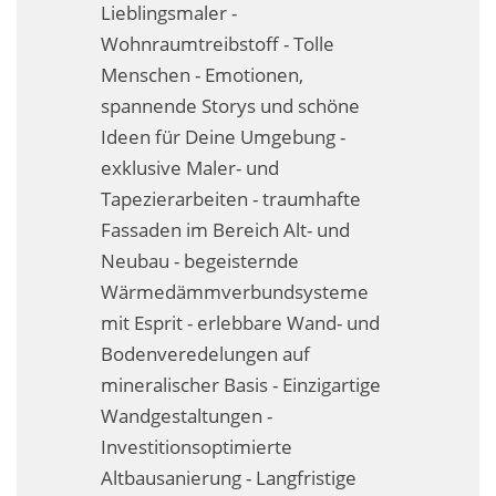
Lieblingsmaler -
Business-Lösungen
Wohnraumtreibstoff - Tolle
Premium-Lösungen
Menschen - Emotionen,
spannende Storys und schöne
Meine gute Empfehlung
Ideen für Deine Umgebung -
exklusive Maler- und
Arbeitsbühne mieten
Tapezierarbeiten - traumhafte
Heyse Lifestyle
Fassaden im Bereich Alt- und
Neubau - begeisternde
Kontakt
Wärmedämmverbundsysteme
Navigation schließen
mit Esprit - erlebbare Wand- und
Bodenveredelungen auf
mineralischer Basis - Einzigartige
Wandgestaltungen -
Investitionsoptimierte
Altbausanierung - Langfristige