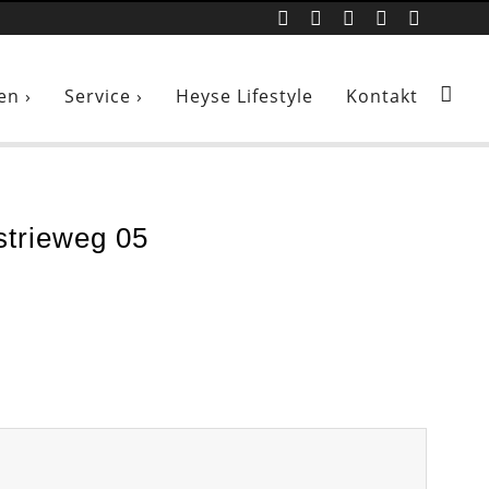
en ›
Service ›
Heyse Lifestyle
Kontakt
trieweg 05