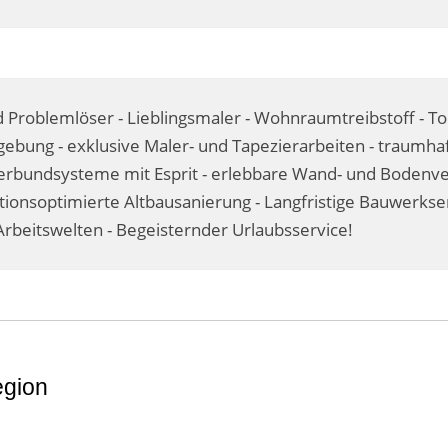
 Problemlöser - Lieblingsmaler - Wohnraumtreibstoff - T
ebung - exklusive Maler- und Tapezierarbeiten - traumhaf
undsysteme mit Esprit - erlebbare Wand- und Bodenvere
itionsoptimierte Altbausanierung - Langfristige Bauwerks
rbeitswelten - Begeisternder Urlaubsservice!
egion