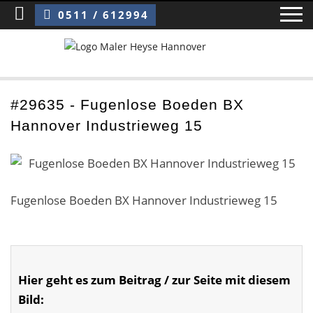
Sie sind hier:
Fugenlose Boeden BX Hannover Industrieweg 15
0511 / 612994
Home
#29635 - Fugenlose Boeden BX
Hannover Industrieweg 15
Blog
Über uns ›
Über uns
Fugenlose Boeden BX Hannover Industrieweg 15
Mitarbeiter / Das Team
Referenzen und Kundenbewertungen
Hier geht es zum Beitrag / zur Seite mit diesem
Storytelling
Bild: