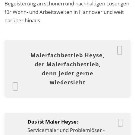
Begeisterung an schönen und nachhaltigen Lösungen
Fassadensanierung
für Wohn- und Arbeitswelten in Hannover und weit
Fugenlos
darüber hinaus.
Kalkkind-Fachbetrieb – Sumpfkalk-Oberflächen
Malerarbeiten
Malerfachbetrieb Heyse,
Rostoptik
der Malerfachbetrieb,
Tapezierarbeiten
denn jeder gerne
wiedersieht
Wandbegrünungen
Wärmedämmung / WDVS
Service ›
Das ist Maler Heyse:
Entspannter Urlaubsservice
Servicemaler und Problemlöser -