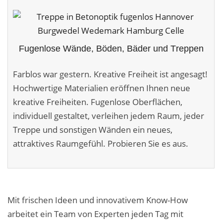
Malerarbeiten in der Region
Stellenangebote: Maler-Facharbeiter gesucht
Fugenlose Wände, Böden, Bäder und Treppen
Stellenangebot: Backoffice Manager/in
Farblos war gestern. Kreative Freiheit ist angesagt!
Leistungen ›
Hochwertige Materialien eröffnen Ihnen neue
Altbausanierung
kreative Freiheiten. Fugenlose Oberflächen,
individuell gestaltet, verleihen jedem Raum, jeder
Betonoptik
Treppe und sonstigen Wänden ein neues,
Bodenbeläge & Designböden
attraktives Raumgefühl. Probieren Sie es aus.
Business Feng-Shui
Der gesunde Raum
Mit frischen Ideen und innovativem Know-How
Echtmetalloptik
arbeitet ein Team von Experten jeden Tag mit