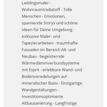
Lieblingsmaler -
Business-Lösungen
Wohnraumtreibstoff - Tolle
Premium-Lösungen
Menschen - Emotionen,
spannende Storys und schöne
Meine gute Empfehlung
Ideen für Deine Umgebung -
exklusive Maler- und
Arbeitsbühne mieten
Tapezierarbeiten - traumhafte
Heyse Lifestyle
Fassaden im Bereich Alt- und
Neubau - begeisternde
Kontakt
Wärmedämmverbundsysteme
Navigation schließen
mit Esprit - erlebbare Wand- und
Bodenveredelungen auf
mineralischer Basis - Einzigartige
Wandgestaltungen -
Investitionsoptimierte
Altbausanierung - Langfristige