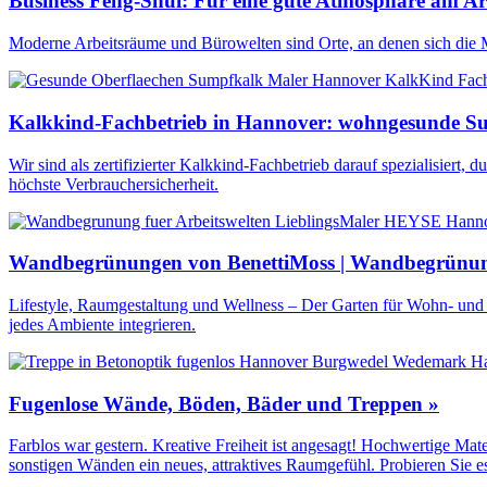
Business Feng-Shui: Für eine gute Atmosphäre am Arb
Moderne Arbeitsräume und Bürowelten sind Orte, an denen sich die Mi
Kalkkind-Fachbetrieb in Hannover: wohngesunde Su
Wir sind als zertifizierter Kalkkind-Fachbetrieb darauf spezialisiert
höchste Verbrauchersicherheit.
Wandbegrünungen von BenettiMoss | Wandbegrünu
Lifestyle, Raumgestaltung und Wellness – Der Garten für Wohn- und 
jedes Ambiente integrieren.
Fugenlose Wände, Böden, Bäder und Treppen »
Farblos war gestern. Kreative Freiheit ist angesagt! Hochwertige Mate
sonstigen Wänden ein neues, attraktives Raumgefühl. Probieren Sie es