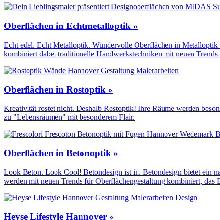
Oberflächen in Echtmetalloptik »
Echt edel. Echt Metalloptik. Wundervolle Oberflächen in Metalloptik
kombiniert dabei traditionelle Handwerks­techniken mit neuen Trends
Oberflächen in Rostoptik »
Kreativität rostet nicht. Deshalb Rostoptik! Ihre Räume werden beso
zu "Lebensräumen" mit besonderem Flair.
Oberflächen in Betonoptik »
Look Beton. Look Cool! Betondesign ist in. Betondesign bietet ein 
werden mit neuen Trends für Oberflächen­gestaltung kombiniert, das 
Heyse Lifestyle Hannover »