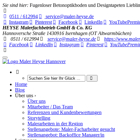
Sie sind hier:
Fugenloser Betonoptikboden und Designtapeten Lieb
0511 / 612994
service@maler-heyse.de
Instagram
Pinterest
Facebook
LinkedIn
YouTube
Premi
HEYSE Malerfachbetrieb GmbH & Co. KG
Hannoversche Straße 14
30916
Isernhagen (OT Altwarmbüchen)
0511 / 612994
service@maler-heyse.de
https://www.maler
Facebook
LinkedIn
Instagram
Pinterest
YouTube
Premi
Home
Blog
Über uns ›
Über uns
Mitarbeiter / Das Team
Referenzen und Kundenbewertungen
Storytelling
Malerarbeiten in der Region
Stellenangebote: Maler-Facharbeiter gesucht
Stellenangebot: Backoffice Manager/in