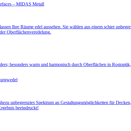
 lassen Ihre Räume edel aussehen. Sie wählen aus einem schier unbegre
 der Oberflächen­veredelung.
nders; besonders warm und harmonisch durch Oberflächen in Rostoptik,
nahezu unbegrenztes Spektrum an Gestaltungs­möglichkeiten für Decken
Ergebnis beeindruckt!