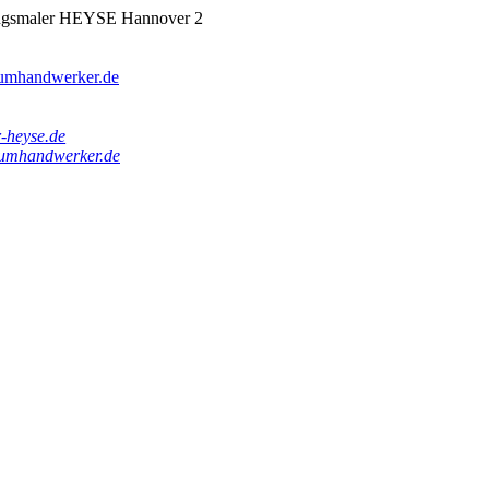
lingsmaler HEYSE Hannover 2
umhandwerker.de
-heyse.de
umhandwerker.de