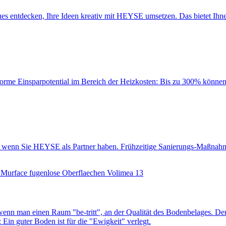
es entdecken, Ihre Ideen kreativ mit HEYSE umsetzen. Das bietet Ihn
orme Einsparpotential im Bereich der Heizkosten: Bis zu 300% können i
lt“, wenn Sie HEYSE als Partner haben. Frühzeitige Sanierungs-Maßnah
nn man einen Raum "be-tritt", an der Qualität des Boden­belages. Denn
Ein guter Boden ist für die "Ewigkeit" verlegt.