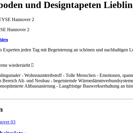
kboden und Designtapeten Liebl
YSE Hannover 2
hlen
 Experten jeden Tag mit Begeisterung an schönen und nachhaltigen L
erne wiedersieht
blingsmaler - Wohnraumtreibstoff - Tolle Menschen - Emotionen, spa
 im Bereich Alt- und Neubau - begeisternde Wärmedämmverbundsysteme
tionsoptimierte Altbausanierung - Langfristige Bauwerkserhaltung an h
n