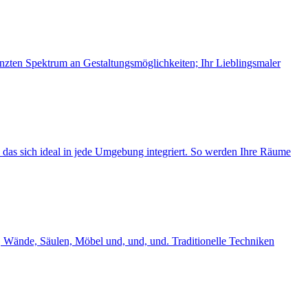
nzten Spektrum an Gestaltungs­möglichkeiten; Ihr Lieblingsmaler
 das sich ideal in jede Umgebung integriert. So werden Ihre Räume
, Wände, Säulen, Möbel und, und, und. Traditionelle Techniken