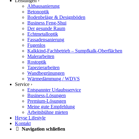
Leistungen ›
Altbausanierung
Betonoptik
Bodenbeläge & Designböden
Business Feng-Shui
Der gesunde Raum
Echtmetalloptik
Fassadensanierung
Fugenlos
Kalkkind-Fachbetrieb – Sumpfkalk-Oberflächen
Malerarbeiten
Rostoptik
Tapezierarbeiten
Wandbegrünungen
Wärmedämmung / WDVS
Service ›
Entspannter Urlaubsservice
Business-Lösungen
Premium-Lösungen
Meine gute Empfehlung
Arbeitsbühne mieten
Heyse Lifestyle
Kontakt
Navigation schließen