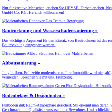
Nur für kreative Menschen; erleben Sie HEYSE! Farben erleben, Neu
GmbH Co. KG. Herzlich willkommen!
Bautrocknung und Wasserschadensanierung »
Das wichtigste Argument für den Einsatz von Bautrocknern ist das en
Bautrocknung eingespart werden!
Altbausanierung »
Jung bleiben. Frühzeitig modernisieren. Ihre Immobilie wird nie „a
vermeiden. Sprechen Sie mit uns. Frühzeitig.
Bodenbeläge & Designböden »
Fußboden gut; Raum-Atmosphäre gesichert. Stil erkennt man daran, we
Geschmack und Qualitäts­bewusstsein der Bewohner. Und schließlich: 