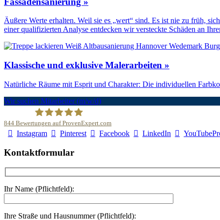
Fassadensanierung »
Äußere Werte erhalten. Weil sie es „wert“ sind. Es ist nie zu früh, 
einer qualifizierten Analyse entdecken wir versteckte Schäden an Ihr
Klassische und exklusive Malerarbeiten »
Natürliche Räume mit Esprit und Charakter: Die individuellen Farb
Wir suchen Mitarbeiter (m/w/d)
844
Bewertungen auf ProvenExpert.com
Instagram
Pinterest
Facebook
LinkedIn
YouTube
Pr
Malerfachbetrieb HEYSE GmbH & Co.KG
Kontaktformular
Ihr Name (Pflichtfeld):
Ihre Straße und Hausnummer (Pflichtfeld):