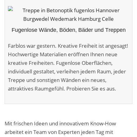
Malerarbeiten in der Region
Stellenangebote: Maler-Facharbeiter gesucht
Fugenlose Wände, Böden, Bäder und Treppen
Stellenangebot: Backoffice Manager/in
Farblos war gestern. Kreative Freiheit ist angesagt!
Leistungen ›
Hochwertige Materialien eröffnen Ihnen neue
Altbausanierung
kreative Freiheiten. Fugenlose Oberflächen,
individuell gestaltet, verleihen jedem Raum, jeder
Betonoptik
Treppe und sonstigen Wänden ein neues,
Bodenbeläge & Designböden
attraktives Raumgefühl. Probieren Sie es aus.
Business Feng-Shui
Der gesunde Raum
Mit frischen Ideen und innovativem Know-How
Echtmetalloptik
arbeitet ein Team von Experten jeden Tag mit