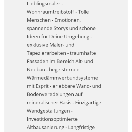
Lieblingsmaler -
Business-Lösungen
Wohnraumtreibstoff - Tolle
Premium-Lösungen
Menschen - Emotionen,
spannende Storys und schöne
Meine gute Empfehlung
Ideen für Deine Umgebung -
exklusive Maler- und
Arbeitsbühne mieten
Tapezierarbeiten - traumhafte
Heyse Lifestyle
Fassaden im Bereich Alt- und
Neubau - begeisternde
Kontakt
Wärmedämmverbundsysteme
Navigation schließen
mit Esprit - erlebbare Wand- und
Bodenveredelungen auf
mineralischer Basis - Einzigartige
Wandgestaltungen -
Investitionsoptimierte
Altbausanierung - Langfristige