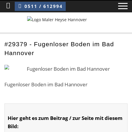
Sie sind hier:
Fugenloser Boden im Bad Hannover
0511 / 612994
Home
#29379 - Fugenloser Boden im Bad
Hannover
Blog
Über uns ›
Über uns
Fugenloser Boden im Bad Hannover
Mitarbeiter / Das Team
Referenzen und Kundenbewertungen
Hier geht es zum Beitrag / zur Seite mit diesem
Storytelling
Bild: