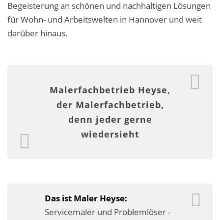
Begeisterung an schönen und nachhaltigen Lösungen
Fassadensanierung
für Wohn- und Arbeitswelten in Hannover und weit
Fugenlos
darüber hinaus.
Kalkkind-Fachbetrieb – Sumpfkalk-Oberflächen
Malerarbeiten
Malerfachbetrieb Heyse,
Rostoptik
der Malerfachbetrieb,
Tapezierarbeiten
denn jeder gerne
wiedersieht
Wandbegrünungen
Wärmedämmung / WDVS
Service ›
Das ist Maler Heyse:
Entspannter Urlaubsservice
Servicemaler und Problemlöser -