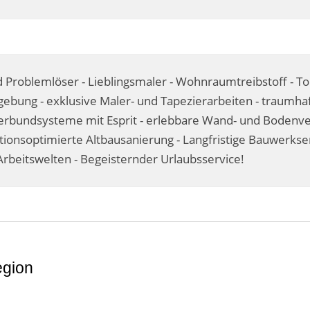
 Problemlöser - Lieblingsmaler - Wohnraumtreibstoff - T
ebung - exklusive Maler- und Tapezierarbeiten - traumhaf
undsysteme mit Esprit - erlebbare Wand- und Bodenvere
itionsoptimierte Altbausanierung - Langfristige Bauwerks
rbeitswelten - Begeisternder Urlaubsservice!
egion