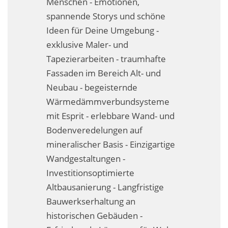
Menschen - Emotionen,
Fassadensanierung
spannende Storys und schöne
Ideen für Deine Umgebung -
Fugenlos
exklusive Maler- und
Kalkkind-Fachbetrieb – Sumpfkalk-Oberflächen
Tapezierarbeiten - traumhafte
Fassaden im Bereich Alt- und
Malerarbeiten
Neubau - begeisternde
Rostoptik
Wärmedämmverbundsysteme
mit Esprit - erlebbare Wand- und
Tapezierarbeiten
Bodenveredelungen auf
mineralischer Basis - Einzigartige
Wandbegrünungen
Wandgestaltungen -
Wärmedämmung / WDVS
Investitionsoptimierte
Altbausanierung - Langfristige
Service ›
Bauwerkserhaltung an
Entspannter Urlaubsservice
historischen Gebäuden -