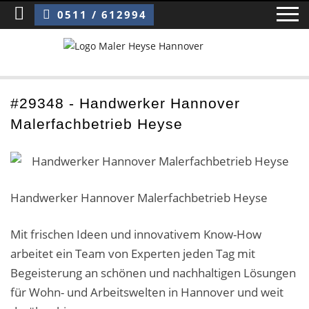
Sie sind hier:
Handwerker Hannover Malerfachbetrieb Heyse
0511 / 612994
Home
#29348 - Handwerker Hannover
Malerfachbetrieb Heyse
Blog
Über uns ›
Über uns
Handwerker Hannover Malerfachbetrieb Heyse
Mitarbeiter / Das Team
Mit frischen Ideen und innovativem Know-How
arbeitet ein Team von Experten jeden Tag mit
Referenzen und Kundenbewertungen
Begeisterung an schönen und nachhaltigen Lösungen
Storytelling
für Wohn- und Arbeitswelten in Hannover und weit