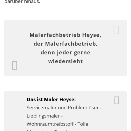
darüber hinaus.
Malerarbeiten in der Region
Stellenangebote: Maler-Facharbeiter gesucht
Stellenangebot: Backoffice Manager/in
Malerfachbetrieb Heyse,
der Malerfachbetrieb,
Leistungen ›
denn jeder gerne
Altbausanierung
wiedersieht
Betonoptik
Bodenbeläge & Designböden
Business Feng-Shui
Das ist Maler Heyse:
Servicemaler und Problemlöser -
Der gesunde Raum
Lieblingsmaler -
Echtmetalloptik
Wohnraumtreibstoff - Tolle