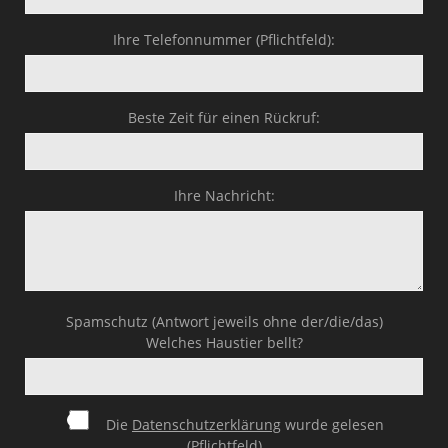
Ihre Telefonnummer (Pflichtfeld):
Beste Zeit für einen Rückruf:
Ihre Nachricht:
Spamschutz (Antwort jeweils ohne der/die/das)
Welches Haustier bellt?
Die
Datenschutzerklärung
wurde gelesen
(Pflichtfeld)