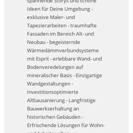
spannende Storys und schöne
Fassadensanierung
Ideen für Deine Umgebung -
exklusive Maler- und
Fugenlos
Tapezierarbeiten - traumhafte
Kalkkind-Fachbetrieb – Sumpfkalk-Oberflächen
Fassaden im Bereich Alt- und
Neubau - begeisternde
Malerarbeiten
Wärmedämmverbundsysteme
Rostoptik
mit Esprit - erlebbare Wand- und
Bodenveredelungen auf
Tapezierarbeiten
mineralischer Basis - Einzigartige
Wandgestaltungen -
Wandbegrünungen
Investitionsoptimierte
Wärmedämmung / WDVS
Altbausanierung - Langfristige
Bauwerkserhaltung an
Service ›
historischen Gebäuden -
Erfrischende Lösungen für Wohn-
Entspannter Urlaubsservice