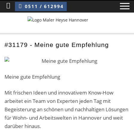
Sie sind hier:
Meine gute Empfehlung
0511 / 612994
Home
#31179 - Meine gute Empfehlung
Blog
Über uns ›
Meine gute Empfehlung
Über uns
Mit frischen Ideen und innovativem Know-How
Mitarbeiter / Das Team
arbeitet ein Team von Experten jeden Tag mit
Begeisterung an schönen und nachhaltigen Lösungen
Referenzen und Kundenbewertungen
für Wohn- und Arbeitswelten in Hannover und weit
Storytelling
darüber hinaus.