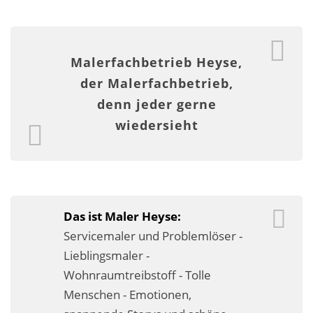
Malerarbeiten in der Region
Stellenangebote: Maler-Facharbeiter gesucht
Malerfachbetrieb Heyse,
Stellenangebot: Backoffice Manager/in
der Malerfachbetrieb,
denn jeder gerne
Leistungen ›
wiedersieht
Altbausanierung
Betonoptik
Bodenbeläge & Designböden
Das ist Maler Heyse:
Business Feng-Shui
Servicemaler und Problemlöser -
Lieblingsmaler -
Der gesunde Raum
Wohnraumtreibstoff - Tolle
Echtmetalloptik
Menschen - Emotionen,