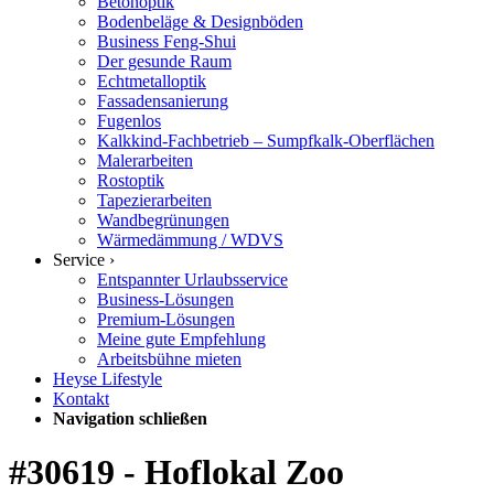
Betonoptik
Bodenbeläge & Designböden
Business Feng-Shui
Der gesunde Raum
Echtmetalloptik
Fassadensanierung
Fugenlos
Kalkkind-Fachbetrieb – Sumpfkalk-Oberflächen
Malerarbeiten
Rostoptik
Tapezierarbeiten
Wandbegrünungen
Wärmedämmung / WDVS
Service ›
Entspannter Urlaubsservice
Business-Lösungen
Premium-Lösungen
Meine gute Empfehlung
Arbeitsbühne mieten
Heyse Lifestyle
Kontakt
Navigation schließen
#30619 - Hoflokal Zoo