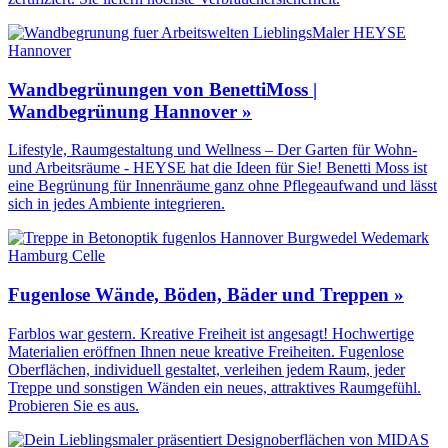
Wandbegrünungen von BenettiMoss |
Wandbegrünung Hannover »
Lifestyle, Raumgestaltung und Wellness – Der Garten für Wohn-
und Arbeitsräume - HEYSE hat die Ideen für Sie! Benetti Moss ist
eine Begrünung für Innenräume ganz ohne Pflegeaufwand und lässt
sich in jedes Ambiente integrieren.
Fugenlose Wände, Böden, Bäder und Treppen »
Farblos war gestern. Kreative Freiheit ist angesagt! Hochwertige
Materialien eröffnen Ihnen neue kreative Freiheiten. Fugenlose
Oberflächen, individuell gestaltet, verleihen jedem Raum, jeder
Treppe und sonstigen Wänden ein neues, attraktives Raumgefühl.
Probieren Sie es aus.