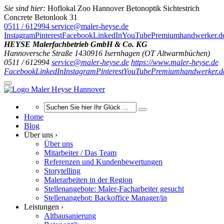
Sie sind hier:
Hoflokal Zoo Hannover Betonoptik Sichtestrich
Concrete Betonlook 31
0511 / 612994
service@maler-heyse.de
Instagram
Pinterest
Facebook
LinkedIn
YouTube
Premiumhandwerker.d
HEYSE Malerfachbetrieb GmbH & Co. KG
Hannoversche Straße 14
30916
Isernhagen (OT Altwarmbüchen)
0511 / 612994
service@maler-heyse.de
https://www.maler-heyse.de
Facebook
LinkedIn
Instagram
Pinterest
YouTube
Premiumhandwerker.d
Home
Blog
Über uns ›
Über uns
Mitarbeiter / Das Team
Referenzen und Kundenbewertungen
Storytelling
Malerarbeiten in der Region
Stellenangebote: Maler-Facharbeiter gesucht
Stellenangebot: Backoffice Manager/in
Leistungen ›
Altbausanierung