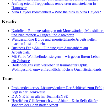
Auftrag erteilt! Treppenhaus renovieren und streichen in
Hannover
Nina Hayder kommentiert – Who the fuck is Nina Hayder?
Kreativ
Natürliche Raumgestaltungen mit Mooswänden, Moosbildern
und Naturpanels – Fragen und Antworten
Wunderschöne Büros und energiefüllende Arbeitswelten
machen Lust auf mehr
Business Feng-Shui: Für eine gute Atmosphäre am
Arbeitsplatz
Mit Farbe Wohlbefinden steigern – wir geben Ihrem Leben
ein Zuhause
Bodendesigns zum Verlieben in traumhafter Optik.
Wohngesund, umweltfreundlich, höchste Qualitätsstandards
Team
Problemdenker vs. Lösungsdenker: Der Schlüssel zum Erfolg
liegt in der Denkweise
D A N K E an alle im Team HEYSE
Herzlichen Glückwunsch zum Abitur – Kein Selbstläufer,
sondern der Lohn harter Arbeit