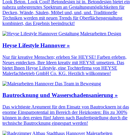
Look Beton. Look Cool! Betondesign ist in. Betondesign bietet ein
nahezu unbegrenztes Spektrum an Gestaltungs­möglichkeiten für
Decken, Wände, Säulen, Möbel und, und, und. Traditionelle
Techniken werden mit neuen Trends für Oberflächen­gestaltung
kombiniert, das Ergebnis beeindruckt!
Heyse Lifestyle Hannover »
Nur für kreative Menschen; erleben Sie HEYSE! Farben erleben,
Neues entdecken, Ihre Ideen kreativ mit HEYSE umsetzen. Das
bietet Ihnen Heyse Lifestyle, eine Tochterfirma von HEYSE
Malerfachbetrieb GmbH Co. KG. Herzlich willkommen!
Bautrocknung und Wasserschadensanierung »
Das wichtigste Argument für den Einsatz von Bautrocknern ist das
enorme Einsparpotential im Bereich der Heizkosten: Bis zu 300%
können in den ersten fünf Jahren nach Baufertigstellung durch die
technische Bautrocknung eingespart werden!