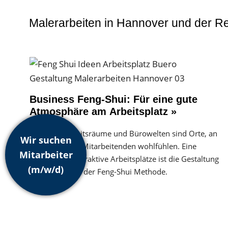
Malerarbeiten in Hannover und der R
Business Feng-Shui: Für eine gute
Atmosphäre am Arbeitsplatz »
Moderne Arbeitsräume und Bürowelten sind Orte, an
Wir suchen
denen sich die Mitarbeitenden wohlfühlen. Eine
Mitarbeiter
Methode für attraktive Arbeitsplätze ist die Gestaltung
(m/w/d)
der Räume mit der Feng-Shui Methode.