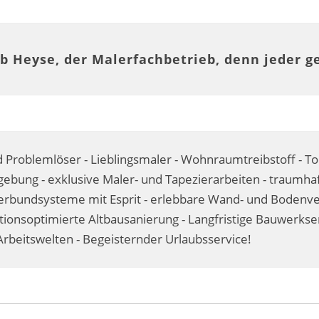
b Heyse, der Malerfachbetrieb, denn jeder g
 Problemlöser - Lieblingsmaler - Wohnraumtreibstoff - T
ebung - exklusive Maler- und Tapezierarbeiten - traumhaf
undsysteme mit Esprit - erlebbare Wand- und Bodenvere
itionsoptimierte Altbausanierung - Langfristige Bauwerks
rbeitswelten - Begeisternder Urlaubsservice!