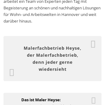
arbeitet ein Team von Experten jeden Tag mit
Malerarbeiten in der Region
Begeisterung an schönen und nachhaltigen Lösungen
Stellenangebote: Maler-Facharbeiter gesucht
für Wohn- und Arbeitswelten in Hannover und weit
darüber hinaus.
Stellenangebot: Backoffice Manager/in
Leistungen ›
Altbausanierung
Malerfachbetrieb Heyse,
der Malerfachbetrieb,
Betonoptik
denn jeder gerne
Bodenbeläge & Designböden
wiedersieht
Business Feng-Shui
Der gesunde Raum
Echtmetalloptik
Das ist Maler Heyse: