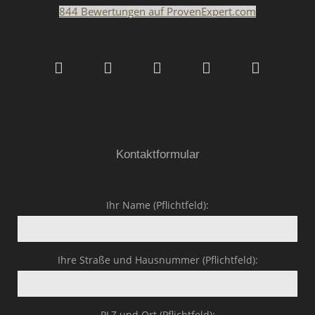
844
Bewertungen auf ProvenExpert.com
Malerfachbetrieb HEYSE
GmbH & Co.KG
Kontaktformular
Ihr Name (Pflichtfeld):
Ihre Straße und Hausnummer (Pflichtfeld):
PLZ und Ort (Pflichtfeld):