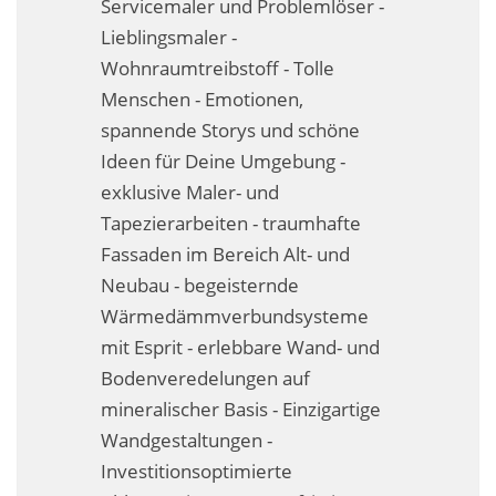
Servicemaler und Problemlöser -
Fassadensanierung
Lieblingsmaler -
Wohnraumtreibstoff - Tolle
Fugenlos
Menschen - Emotionen,
Kalkkind-Fachbetrieb – Sumpfkalk-Oberflächen
spannende Storys und schöne
Ideen für Deine Umgebung -
Malerarbeiten
exklusive Maler- und
Rostoptik
Tapezierarbeiten - traumhafte
Fassaden im Bereich Alt- und
Tapezierarbeiten
Neubau - begeisternde
Wärmedämmverbundsysteme
Wandbegrünungen
mit Esprit - erlebbare Wand- und
Wärmedämmung / WDVS
Bodenveredelungen auf
mineralischer Basis - Einzigartige
Service ›
Wandgestaltungen -
Entspannter Urlaubsservice
Investitionsoptimierte