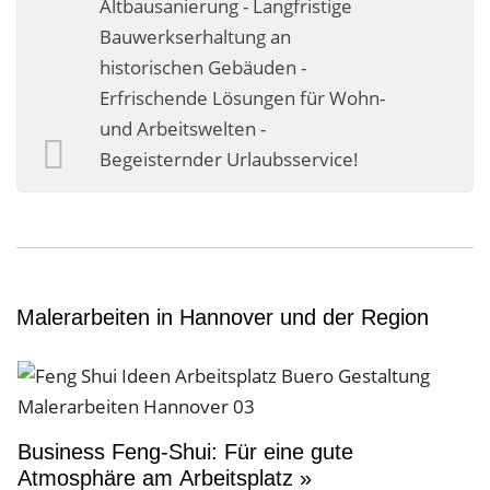
Altbausanierung - Langfristige
Business-Lösungen
Bauwerkserhaltung an
historischen Gebäuden -
Premium-Lösungen
Erfrischende Lösungen für Wohn-
Meine gute Empfehlung
und Arbeitswelten -
Begeisternder Urlaubsservice!
Arbeitsbühne mieten
Heyse Lifestyle
Kontakt
Navigation schließen
Malerarbeiten in Hannover und der Region
Business Feng-Shui: Für eine gute
Atmosphäre am Arbeitsplatz »