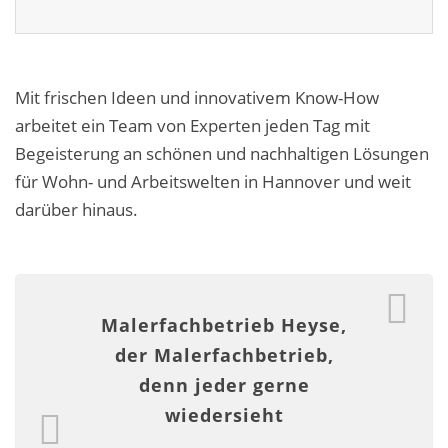
Fassadensanierung
Fugenlos
Mit frischen Ideen und innovativem Know-How
Kalkkind-Fachbetrieb – Sumpfkalk-Oberflächen
arbeitet ein Team von Experten jeden Tag mit
Malerarbeiten
Begeisterung an schönen und nachhaltigen Lösungen
für Wohn- und Arbeitswelten in Hannover und weit
Rostoptik
darüber hinaus.
Tapezierarbeiten
Wandbegrünungen
Malerfachbetrieb Heyse,
Wärmedämmung / WDVS
der Malerfachbetrieb,
Service ›
denn jeder gerne
wiedersieht
Entspannter Urlaubsservice