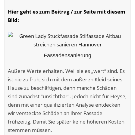
Malerarbeiten in der Region
Hier geht es zum Beitrag / zur Seite mit diesem
Stellenangebote: Maler-Facharbeiter gesucht
Bild:
Stellenangebot: Backoffice Manager/in
Leistungen ›
Fassadensanierung
Altbausanierung
Äußere Werte erhalten. Weil sie es „wert“ sind. Es
Betonoptik
ist nie zu früh, sich mit dem äußeren Kleid seines
Bodenbeläge & Designböden
Hause zu beschäftigen, denn manche Schäden
sind zunächst "unsichtbar". Jedoch nicht für Heyse,
Business Feng-Shui
denn mit einer qualifizierten Analyse entdecken
Der gesunde Raum
wir versteckte Schäden an Ihrer Fassade
frühzeitig. Damit Sie später keine höheren Kosten
Echtmetalloptik
stemmen müssen.