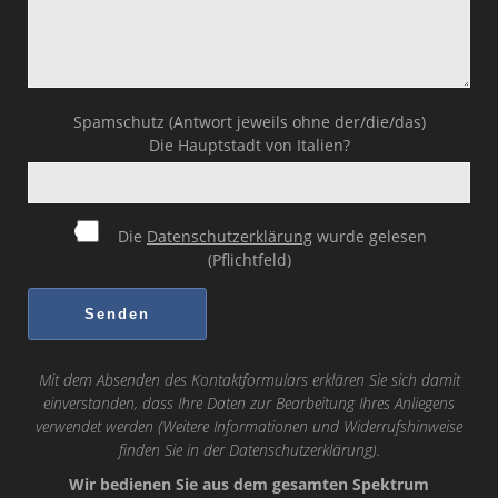
Spamschutz (Antwort jeweils ohne der/die/das)
Die Hauptstadt von Italien?
Die
Datenschutzerklärung
wurde gelesen
(Pflichtfeld)
Mit dem Absenden des Kontaktformulars erklären Sie sich damit
einverstanden, dass Ihre Daten zur Bearbeitung Ihres Anliegens
verwendet werden (Weitere Informationen und Widerrufshinweise
finden Sie in der
Datenschutzerklärung
).
Wir bedienen Sie aus dem gesamten Spektrum