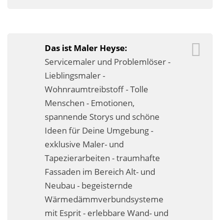
Business-Lösungen
Premium-Lösungen
Das ist Maler Heyse:
Meine gute Empfehlung
Servicemaler und Problemlöser -
Lieblingsmaler -
Arbeitsbühne mieten
Wohnraumtreibstoff - Tolle
Heyse Lifestyle
Menschen - Emotionen,
spannende Storys und schöne
Kontakt
Ideen für Deine Umgebung -
Navigation schließen
exklusive Maler- und
Tapezierarbeiten - traumhafte
Fassaden im Bereich Alt- und
Neubau - begeisternde
Wärmedämmverbundsysteme
mit Esprit - erlebbare Wand- und