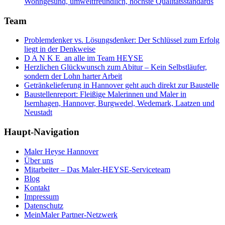
Wohngesund, umweltfreundlich, höchste Qualitätsstandards
Team
Problemdenker vs. Lösungsdenker: Der Schlüssel zum Erfolg
liegt in der Denkweise
D A N K E an alle im Team HEYSE
Herzlichen Glückwunsch zum Abitur – Kein Selbstläufer,
sondern der Lohn harter Arbeit
Getränkelieferung in Hannover geht auch direkt zur Baustelle
Baustellenreport: Fleißige Malerinnen und Maler in
Isernhagen, Hannover, Burgwedel, Wedemark, Laatzen und
Neustadt
Haupt-Navigation
Maler Heyse Hannover
Über uns
Mitarbeiter – Das Maler-HEYSE-Serviceteam
Blog
Kontakt
Impressum
Datenschutz
MeinMaler Partner-Netzwerk