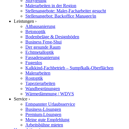
Storytelling
Malerarbeiten in der Region
Stellenangebote: Maler-Facharbeiter gesucht
Stellenangebot: Backoffice Manager/in
Leistungen ›
Altbausanierung
Betonoptik
Bodenbeläge & Designböden
Business Feng-Shui
Der gesunde Raum
Echtmetalloptik
Fassadensanierung
Fugenlos
Kalkkind-Fachbetrieb – Sumpfkalk-Oberflächen
Malerarbeiten
Rostoptik
Tapezierarbeiten
Wandbegrünungen
Wärmedämmung / WDVS
Service ›
Entspannter Urlaubsservice
Business-Lösungen
Premium-Lösungen
Meine gute Empfehlung
Arbeitsbühne mieten