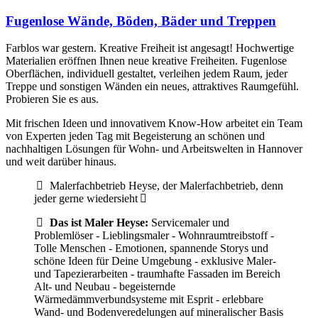
Fugenlose Wände, Böden, Bäder und Treppen
Farblos war gestern. Kreative Freiheit ist angesagt! Hochwertige
Materialien eröffnen Ihnen neue kreative Freiheiten. Fugenlose
Oberflächen, individuell gestaltet, verleihen jedem Raum, jeder
Treppe und sonstigen Wänden ein neues, attraktives Raumgefühl.
Probieren Sie es aus.
Mit frischen Ideen und innovativem Know-How arbeitet ein Team
von Experten jeden Tag mit Begeisterung an schönen und
nachhaltigen Lösungen für Wohn- und Arbeitswelten in Hannover
und weit darüber hinaus.
Malerfachbetrieb Heyse, der Malerfachbetrieb, denn
jeder gerne wiedersieht
Das ist Maler Heyse:
Servicemaler und
Problemlöser - Lieblingsmaler - Wohnraumtreibstoff -
Tolle Menschen - Emotionen, spannende Storys und
schöne Ideen für Deine Umgebung - exklusive Maler-
und Tapezierarbeiten - traumhafte Fassaden im Bereich
Alt- und Neubau - begeisternde
Wärmedämmverbundsysteme mit Esprit - erlebbare
Wand- und Bodenveredelungen auf mineralischer Basis