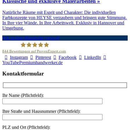
Klassische und exklusive Malerarbeiten »
Natürliche Räume mit Esprit und Charakter: Die individuellen
Farbkonzepte von HEYSE verzaubern und bringen gute Stimmung.
In Ihre vier Wände. In Ihre Arbeitswelt. Exklusiv in Hannover und
Umgebung.
Wir suchen Mitarbeiter (m/w/d)
844
Bewertungen auf ProvenExpert.com
Instagram
Pinterest
Facebook
LinkedIn
Malerfachbetrieb HEYSE GmbH & Co.KG
YouTube
Premiumhandwerker.de
Kontaktformular
Ihr Name (Pflichtfeld):
Ihre Straße und Hausnummer (Pflichtfeld):
PLZ und Ort (Pflichtfeld):