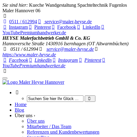
Sie sind hier:
Kueche Wandgestaltung Spachteltechnik Fugenlos
Maler Hannover 06
0511 / 612994
service@maler-heyse.de
Instagram
Pinterest
Facebook
LinkedIn
YouTube
Premiumhandwerker.de
HEYSE Malerfachbetrieb GmbH & Co. KG
Hannoversche Straße 14
30916
Isernhagen (OT Altwarmbüchen)
0511 / 612994
service@maler-heyse.de
https://www.maler-heyse.de
Facebook
LinkedIn
Instagram
Pinterest
YouTube
Premiumhandwerker.de
Home
Blog
Über uns ›
Über uns
Mitarbeiter / Das Team
Referenzen und Kundenbewertungen