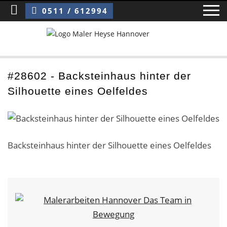
Sie sind hier:
Backsteinhaus hinter der Silhouette eines Oelfeldes
0511 / 612994
Home
#28602 - Backsteinhaus hinter der
Silhouette eines Oelfeldes
Blog
Über uns ›
Über uns
Backsteinhaus hinter der Silhouette eines Oelfeldes
Mitarbeiter / Das Team
Referenzen und Kundenbewertungen
Storytelling