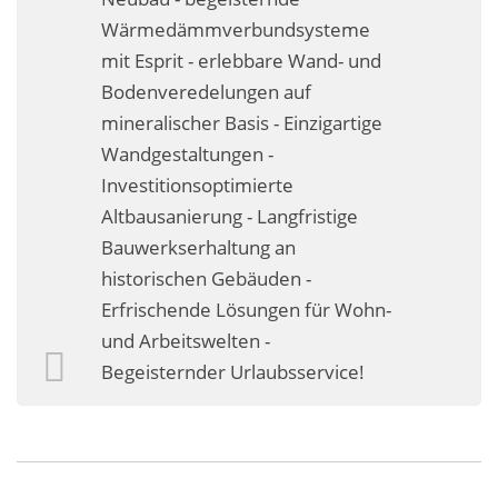
Business-Lösungen
Wärmedämmverbundsysteme
mit Esprit - erlebbare Wand- und
Premium-Lösungen
Bodenveredelungen auf
Meine gute Empfehlung
mineralischer Basis - Einzigartige
Wandgestaltungen -
Arbeitsbühne mieten
Investitionsoptimierte
Altbausanierung - Langfristige
Heyse Lifestyle
Bauwerkserhaltung an
Kontakt
historischen Gebäuden -
Erfrischende Lösungen für Wohn-
Navigation schließen
und Arbeitswelten -
Begeisternder Urlaubsservice!