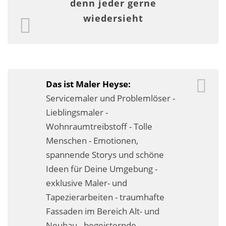
denn jeder gerne
Fassadensanierung
wiedersieht
Fugenlos
Kalkkind-Fachbetrieb – Sumpfkalk-Oberflächen
Malerarbeiten
Das ist Maler Heyse:
Servicemaler und Problemlöser -
Rostoptik
Lieblingsmaler -
Tapezierarbeiten
Wohnraumtreibstoff - Tolle
Menschen - Emotionen,
Wandbegrünungen
spannende Storys und schöne
Wärmedämmung / WDVS
Ideen für Deine Umgebung -
exklusive Maler- und
Service ›
Tapezierarbeiten - traumhafte
Fassaden im Bereich Alt- und
Entspannter Urlaubsservice
Neubau - begeisternde