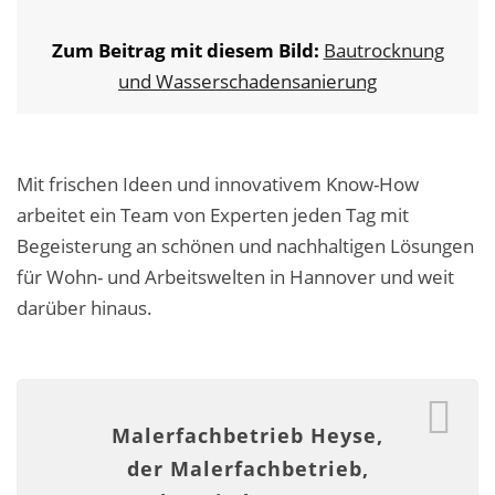
Malerarbeiten in der Region
Zum Beitrag mit diesem Bild:
Bautrocknung
Stellenangebote: Maler-Facharbeiter gesucht
und Wasserschadensanierung
Stellenangebot: Backoffice Manager/in
Leistungen ›
Mit frischen Ideen und innovativem Know-How
arbeitet ein Team von Experten jeden Tag mit
Altbausanierung
Begeisterung an schönen und nachhaltigen Lösungen
Betonoptik
für Wohn- und Arbeitswelten in Hannover und weit
darüber hinaus.
Bodenbeläge & Designböden
Business Feng-Shui
Der gesunde Raum
Malerfachbetrieb Heyse,
Echtmetalloptik
der Malerfachbetrieb,