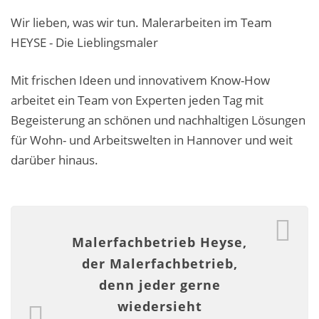
Malerarbeiten in der Region
Wir lieben, was wir tun. Malerarbeiten im Team
HEYSE - Die Lieblingsmaler
Stellenangebote: Maler-Facharbeiter gesucht
Stellenangebot: Backoffice Manager/in
Mit frischen Ideen und innovativem Know-How
arbeitet ein Team von Experten jeden Tag mit
Leistungen ›
Begeisterung an schönen und nachhaltigen Lösungen
Altbausanierung
für Wohn- und Arbeitswelten in Hannover und weit
darüber hinaus.
Betonoptik
Bodenbeläge & Designböden
Business Feng-Shui
Malerfachbetrieb Heyse,
der Malerfachbetrieb,
Der gesunde Raum
denn jeder gerne
Echtmetalloptik
wiedersieht