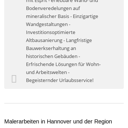
mit Esprit - erlebbare Wand- und
Business-Lösungen
Bodenveredelungen auf
mineralischer Basis - Einzigartige
Premium-Lösungen
Wandgestaltungen -
Meine gute Empfehlung
Investitionsoptimierte
Altbausanierung - Langfristige
Arbeitsbühne mieten
Bauwerkserhaltung an
historischen Gebäuden -
Heyse Lifestyle
Erfrischende Lösungen für Wohn-
Kontakt
und Arbeitswelten -
Begeisternder Urlaubsservice!
Navigation schließen
Malerarbeiten in Hannover und der Region