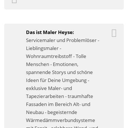
Fassadensanierung
Fugenlos
Kalkkind-Fachbetrieb – Sumpfkalk-Oberflächen
Das ist Maler Heyse:
Servicemaler und Problemlöser -
Malerarbeiten
Lieblingsmaler -
Wohnraumtreibstoff - Tolle
Rostoptik
Menschen - Emotionen,
Tapezierarbeiten
spannende Storys und schöne
Ideen für Deine Umgebung -
Wandbegrünungen
exklusive Maler- und
Wärmedämmung / WDVS
Tapezierarbeiten - traumhafte
Fassaden im Bereich Alt- und
Service ›
Neubau - begeisternde
Wärmedämmverbundsysteme
Entspannter Urlaubsservice